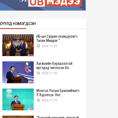
СҮҮЛД НЭМЭГДСЭН
НҮБ-ын Суурин зохицуулагч
Тапан Мишраг “...
2024/11/29
Хөгжлийн бэрхшээлтэй
иргэдэд чиглэсэн бо...
2024/11/29
Монгол Улсын Ерөнхийлөгч
У.Хүрэлсүх: Ног...
2024/11/29
“Хүнсний хангамж, аюулгүй