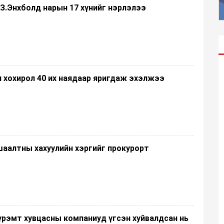
, З.Энхболд нарын 17 хүнийг нэрлэлээ
н хохирол 40 их наядаар яригдаж эхэлжээ
шаалтны хахуулийн хэргийг прокурорт
үрэмт хувцасны компаниуд үгсэн хуйвалдсан нь