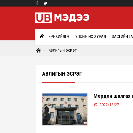
ЕРӨНХИЙЛӨГЧ
УЛСЫН ИХ ХУРАЛ
ЗАСГИЙН Г
АВЛИГЫН ЭСРЭГ
АВЛИГЫН ЭСРЭГ
Мөрдөн шалгах 
2022/12/27