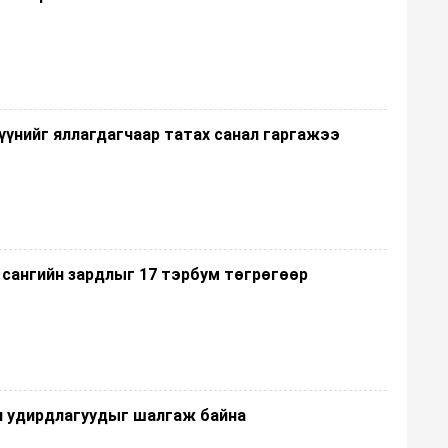
үүнийг яллагдагчаар татах санал гаргажээ
 сангийн зардлыг 17 тэрбум төгрөгөөр
н удирдлагуудыг шалгаж байна