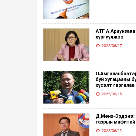
АТГ А.Ариунзаяа
хүргүүлжээ
2022/06/17
О.Амгаланбаатар
буй хугацааны б
хүсэлт гаргалаа
2022/06/15
Д.Мөнх-Эрдэнэ:
газрын мафитай
2022/06/13