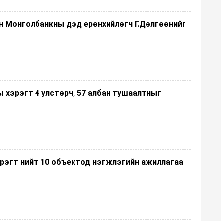
н Монголбанкны дэд ерөнхийлөгч Г.Дөлгөөнийг
 хэрэгт 4 улстөрч, 57 албан тушаалтныг
эрэгт нийт 10 объектод нэгжлэгийн ажиллагаа