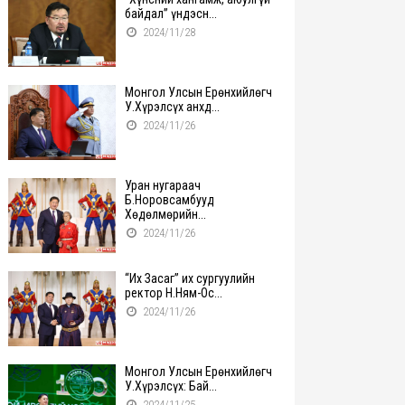
байдал” үндэсн...
2024/11/28
Монгол Улсын Ерөнхийлөгч
У.Хүрэлсүх анхд...
2024/11/26
Уран нугараач
Б.Норовсамбууд
Хөдөлмөрийн...
2024/11/26
“Их Засаг” их сургуулийн
ректор Н.Ням-Ос...
2024/11/26
Монгол Улсын Ерөнхийлөгч
У.Хүрэлсүх: Бай...
2024/11/25