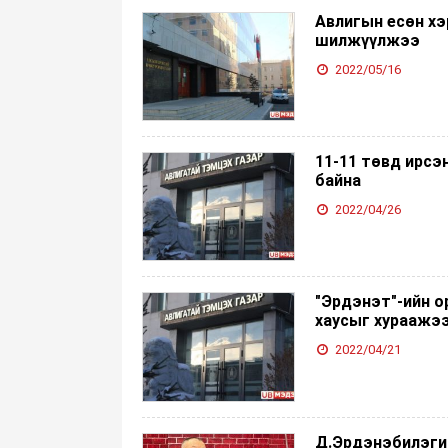
Авлигын есөн хэ
шилжүүлжээ
2022/05/16
11-11 төвд ирсэ
байна
2022/04/26
"Эрдэнэт"-ийн о
хаусыг хураажэ
2022/04/21
Д.Эрдэнэбилэги