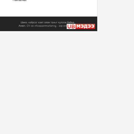
Монгол Улсын Ерөнхийлөгч
У.Хүрэлсүх Уур ...
2024/11/12
Монгол Улсын Ерөнхийлөгч
У.Хүрэлсүх Уур ...
2024/11/12
Монгол Улсын Ерөнхийлөгч
У.Хүрэлсүх Бүгд...
2024/11/11
Монгол Улсын Ерөнхийлөгч
У.Хүрэлсүх Уур ...
2024/11/10
“Алтан хар Торц” баатарлаг