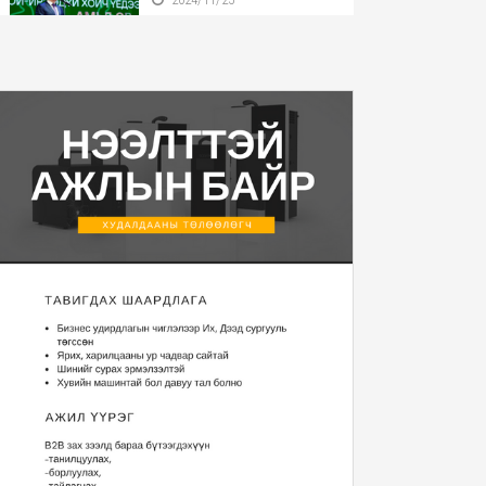
Бүгд Найрамдах Улсаа
тунхагласны баярыг ...
2024/11/25
Монгол Улсын Ерөнхийлөгч
У.Хүрэлсүх БНӨС...
2024/11/22
Монгол Улсын Ерөнхийлөгч
2025 оны Төсвий...
2024/11/20
“Уур амьсгалын
өөрчлөлтийн тухай НҮБ-ын ...
2024/11/13