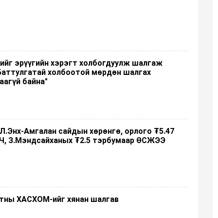
нийг эрүүгийн хэрэгт холбогдуулж шалгаж
.Баттулгатай холбоотой мөрдөн шалгах
аагүй байна"
 Л.Энх-Амгалан сайдын хөрөнгө, орлого ₮5.47
Ч, З.Мэндсайханых ₮2.5 тэрбумаар ӨСЖЭЭ
лтны ХАСХОМ-ийг хянан шалгав