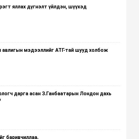
рэгт яллах дүгнэлт үйлдэн, шүүхэд
н авлигын мэдээллийг АТГ-тай шууд холбож
рлогч дарга асан З.Ганбаатарын Лондон дахь
э
йг баривчиллаа.