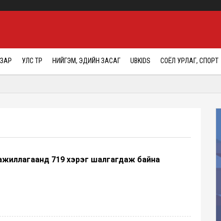
АЗАР
УЛС ТӨР
НИЙГЭМ, ЭДИЙН ЗАСАГ
UBKIDS
СОЁЛ УРЛАГ, СПОРТ
ажиллагаанд 719 хэрэг шалгагдаж байна