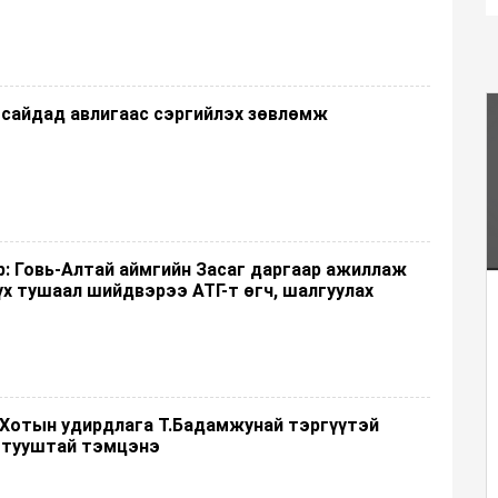
 сайдад авлигаас сэргийлэх зөвлөмж
: Говь-Алтай аймгийн Засаг даргаар ажиллаж
үх тушаал шийдвэрээ АТГ-т өгч, шалгуулах
 Хотын удирдлага Т.Бадамжунай тэргүүтэй
 тууштай тэмцэнэ