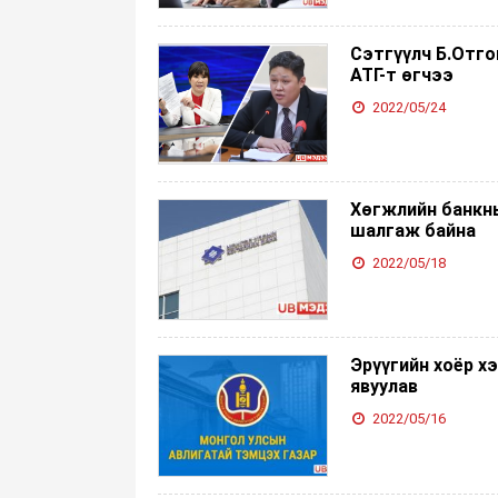
Сэтгүүлч Б.Отго
АТГ-т өгчээ
2022/05/24
Хөгжлийн банкны
шалгаж байна
2022/05/18
Эрүүгийн хоёр х
явуулав
2022/05/16