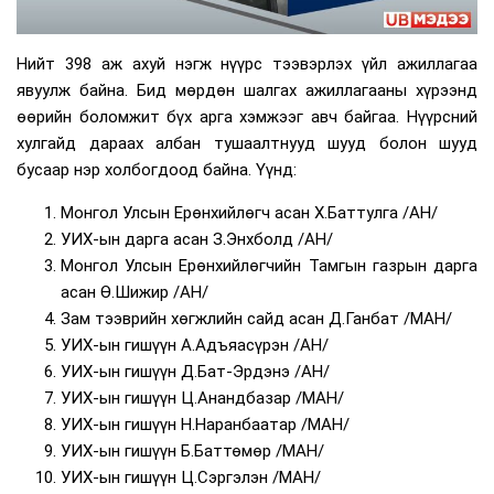
Нийт 398 аж ахуй нэгж нүүрс тээвэрлэх үйл ажиллагаа
явуулж байна. Бид мөрдөн шалгах ажиллагааны хүрээнд
өөрийн боломжит бүх арга хэмжээг авч байгаа. Нүүрсний
хулгайд дараах албан тушаалтнууд шууд болон шууд
бусаар нэр холбогдоод байна. Үүнд:
Монгол Улсын Ерөнхийлөгч асан Х.Баттулга /АН/
УИХ-ын дарга асан З.Энхболд /АН/
Монгол Улсын Ерөнхийлөгчийн Тамгын газрын дарга
асан Ө.Шижир /АН/
Зам тээврийн хөгжлийн сайд асан Д.Ганбат /МАН/
УИХ-ын гишүүн А.Адъяасүрэн /АН/
УИХ-ын гишүүн Д.Бат-Эрдэнэ /АН/
УИХ-ын гишүүн Ц.Анандбазар /МАН/
УИХ-ын гишүүн Н.Наранбаатар /МАН/
УИХ-ын гишүүн Б.Баттөмөр /МАН/
УИХ-ын гишүүн Ц.Сэргэлэн /МАН/