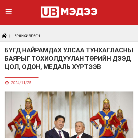
ЕРӨНХИЙЛӨГЧ
БҮГД НАЙРАМДАХ УЛСАА ТУНХАГЛАСНЫ
БАЯРЫГ ТОХИОЛДУУЛАН ТӨРИЙН ДЭЭД
ЦОЛ, ОДОН, МЕДАЛЬ ХҮРТЭЭВ
2024/11/25