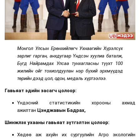
Монгол Улсын Ерөнхийлөгч Ухнаагийн Хүрэлсүх
зарлиг гарган, анхдугаар Үндсэн хуулиа баталж,
Бүгд Найрамдах Улсаа тунхагласны түүхт 100
жилийн ойг тохиолдуулан
нэр бүхий эрхмүүдэд
төрийн дээд цол, одон, медаль хүртээлээ.
Гавьяат эдийн засагч цолоор
:
Үндэсний статистикийн хорооны ахмад
ажилтан
Цэнджавын Бадрах,
Шинжлэх ухааны гавьяат зүтгэлтэн цолоор
:
Хөдөө аж ахуйн их сургуулийн Агро экологийн