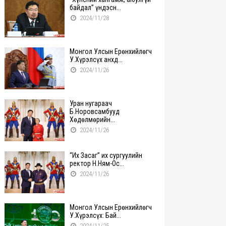
байдал” үндэсн...
2024/11/28
Монгол Улсын Ерөнхийлөгч
У.Хүрэлсүх анхд...
2024/11/26
Уран нугараач
Б.Норовсамбууд
Хөдөлмөрийн...
2024/11/26
“Их Засаг” их сургуулийн
ректор Н.Ням-Ос...
2024/11/26
Монгол Улсын Ерөнхийлөгч
У.Хүрэлсүх: Бай...
2024/11/25