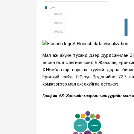
A Flourish data visualization
Мал аж ахуйн тухайд дээр дурдсанчлан З
өссөн бол Сангийн сайд Б.Жавхлан, Ерөнхи
Х.Нямбаатар нарынх түүний дараа бичиг
Ерөнхий сайд Л.Оюун-Эрдэнийнх 72.7 са
хэмжээгээр мал аж ахуйгаа өсгөжээ.
График #3: Засгийн газрын гишүүдийн мал 