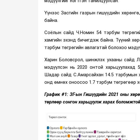
мэдүүлгийг нэгтгэн танилцуулсан.
Үүнээс Засгийн газрын гишүүдийн хөрөнгө
байна.
Соёлын сайд Ч.Номин 54 тэрбум төгрөги
хамгийн эхэнд бичигдэж байна
. Түүний хө
тэрбум төгрөгийн авлагатай болохоо мэдүү
Харин Боловсрол, шинжлэх ухааны сайд Л.
мэдүүлсэн нь 2020 онтой харьцуулахад 5
Шадар сайд С.Амарсайхан 14.5 тэрбумын 
онд өмнөх оноосоо 1.7 тэрбум төгрөгөөр х
График #1: ЗГ-ын Гишүүдийн 2021 оны хөрөн
төрлөөр сонгон харьцуулж харах боломжто