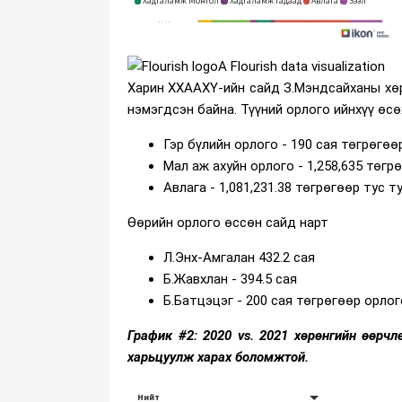
A Flourish data visualization
Харин ХХААХҮ-ийн сайд З.Мэндсайханы хөр
нэмэгдсэн байна. Түүний орлого ийнхүү өс
Гэр бүлийн орлого - 190 сая төгрөгө
Мал аж ахуйн орлого - 1,258,635 төг
Авлага - 1,081,231.38 төгрөгөөр тус 
Өөрийн орлого өссөн сайд нарт
Л.Энх-Амгалан 432.2 сая
Б.Жавхлан - 394.5 сая
Б.Батцэцэг - 200 сая төгрөгөөр орло
График #2: 2020 vs. 2021 хөрөнгийн өөрчл
харьцуулж харах боломжтой.