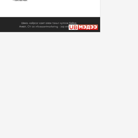
Монгол Улсын Ерөнхийлөгч
У.Хүрэлсүх Уур ...
2024/11/12
Монгол Улсын Ерөнхийлөгч
У.Хүрэлсүх Уур ...
2024/11/12
Монгол Улсын Ерөнхийлөгч
У.Хүрэлсүх Бүгд...
2024/11/11
Монгол Улсын Ерөнхийлөгч
У.Хүрэлсүх Уур ...
2024/11/10
“Алтан хар Торц” баатарлаг