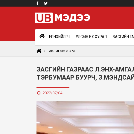
ЕРӨНХИЙЛӨГЧ
УЛСЫН ИХ ХУРАЛ
ЗАСГИЙН Г
АВЛИГЫН ЭСРЭГ
ЗАСГИЙН ГАЗРААС Л.ЭНХ-АМГА
ТЭРБУМААР БУУРЧ, З.МЭНДСА
2022/07/04