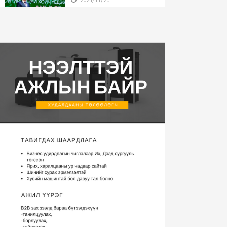
Бүгд Найрамдах Улсаа
тунхагласны баярыг ...
2024/11/25
Монгол Улсын Ерөнхийлөгч
У.Хүрэлсүх БНӨС...
2024/11/22
Монгол Улсын Ерөнхийлөгч
2025 оны Төсвий...
2024/11/20
“Уур амьсгалын
өөрчлөлтийн тухай НҮБ-ын ...
2024/11/13