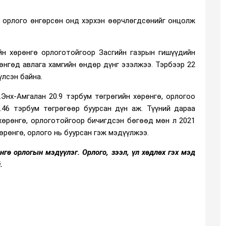
, орлого өнгөрсөн онд хэрхэн өөрчлөгдсөнийг онцолж
йн хөрөнгө орлоготойгоор Засгийн газрын гишүүдийн
рөнгөд авлага хамгийн өндөр дүнг эзэлжээ. Тэрбээр 22
лсэн байна.
Энх-Амгалан 20.9 тэрбум төгрөгийн хөрөнгө, орлогоо
.46 тэрбум төгрөгөөр буурсан дүн аж. Түүний дараа
хөрөнгө, орлоготойгоор бичигдсэн бөгөөд мөн л 2021
өрөнгө, орлого нь буурсан гэж мэдүүлжээ.
гө орлогын мэдүүлэг. Орлого, зээл, үл хөдлөх гэх мэд
й.