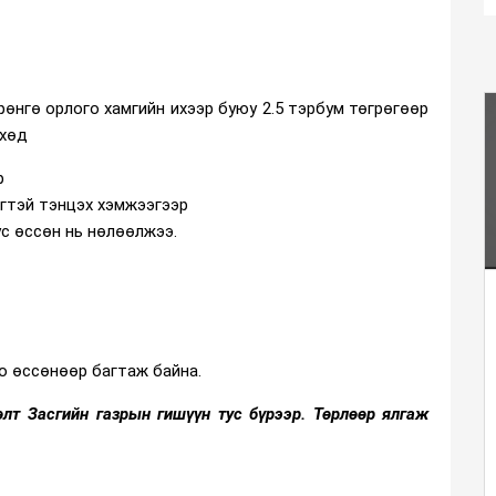
өнгө орлого хамгийн ихээр буюу 2.5 тэрбум төгрөгөөр
өхөд
өр
рөгтэй тэнцэх хэмжээгээр
тус өссөн нь нөлөөлжээ.
го өссөнөөр багтаж байна.
өлт Засгийн газрын гишүүн тус бүрээр. Төрлөөр ялгаж