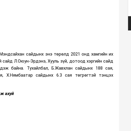
.Мэндсайхан сайдынх энэ төрөлд 2021 онд хамгийн их
й сайд Л.Оюун-Эрдэнэ, Хууль зүй, дотоод хэргийн сайд
дэж байна. Тухайлбал, Б.Жавхлан сайдынх 188 сая,
я, Х.Нямбаатар сайдынх 6.3 сая төгрөгтэй тэнцэх
аж ахуй