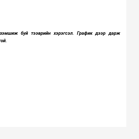
эзэмшиж буй тээврийн хэрэгсэл. График дээр дарж
той.