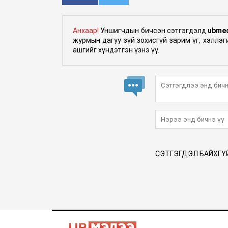
Анхаар!
Уншигчдын бичсэн сэтгэгдэлд
ubme
журмын дагуу зүй зохисгүй зарим үг, хэллэ
ашгийг хүндэтгэн үзнэ үү.
СЭТГЭГДЭЛ БАЙХГҮ