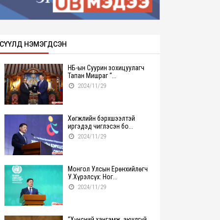
СҮҮЛД НЭМЭГДСЭН
НҮБ-ын Суурин зохицуулагч
Тапан Мишраг “...
2024/11/29
Хөгжлийн бэрхшээлтэй
иргэдэд чиглэсэн бо...
2024/11/29
Монгол Улсын Ерөнхийлөгч
У.Хүрэлсүх: Ног...
2024/11/29
“Хүнсний хангамж, аюулгүй