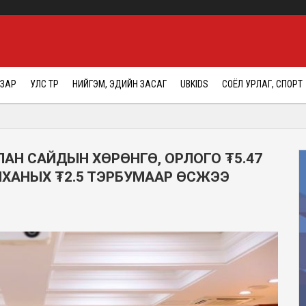
АЗАР
УЛС ТӨР
НИЙГЭМ, ЭДИЙН ЗАСАГ
UBKIDS
СОЁЛ УРЛАГ, СПОРТ
ЛАН САЙДЫН ХӨРӨНГӨ, ОРЛОГО ₮5.47
ЙХАНЫХ ₮2.5 ТЭРБУМААР ӨСЖЭЭ