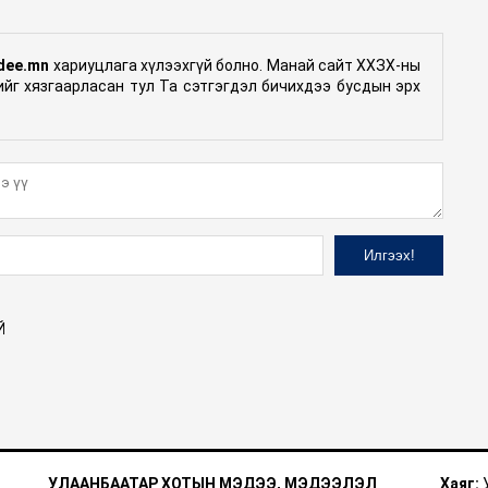
dee.mn
хариуцлага хүлээхгүй болно. Манай сайт ХХЗХ-ны
гийг хязгаарласан тул Та сэтгэгдэл бичихдээ бусдын эрх
Й
УЛААНБААТАР ХОТЫН МЭДЭЭ, МЭДЭЭЛЭЛ
Хаяг:
У