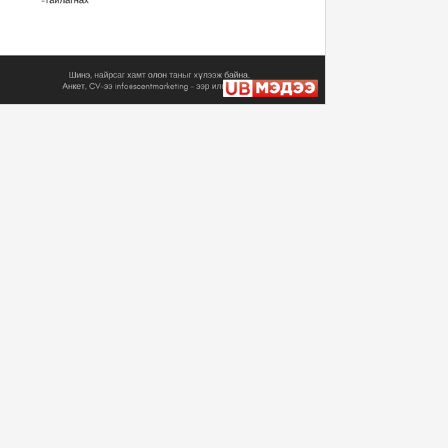
Монгол Улсын Ерөнхийлөгч
У.Хүрэлсүх Уур ...
2024/11/12
Монгол Улсын Ерөнхийлөгч
У.Хүрэлсүх Уур ...
2024/11/12
Монгол Улсын Ерөнхийлөгч
У.Хүрэлсүх Бүгд...
2024/11/11
Монгол Улсын Ерөнхийлөгч
У.Хүрэлсүх Уур ...
2024/11/10
“Алтан хар Торц” баатарлаг