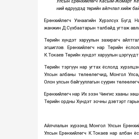
Улсын Ерөнхийлөгч Касым-Жомарт Кем
ний өдрүүдэд
төрийн айлчлал хийж б
Ерөнхийлөгч Ухнаагийн Хүрэлсүх Бүгд Н
жанжин Д.Сүхбаатарын талбайд угтаж авл
Төрийн хүндэт харуулын захирагч айлтг
эгшиглэв. Ерөнхийлөгч нар Төрийн ёсло
К.Токаев Төрийн хүндэт харуулын цэргүүдт
Төрийн тэргүүн нар угтах ёслолд хүрэлц
Улсын албаны төлөөлөгчид, Монгол Улса
Олон улсын байгууллагын суурин төлөөлөг
Ерөнхийлөгч нар Их эзэн Чингис хааны хөш
Төрийн ордны Хүндэт зочны дэвтэрт гарын 
Айлчлалын хүрээнд Монгол Улсын Ерөнхий
Улсын Ерөнхийлөгч К.Токаев нар албан ёс