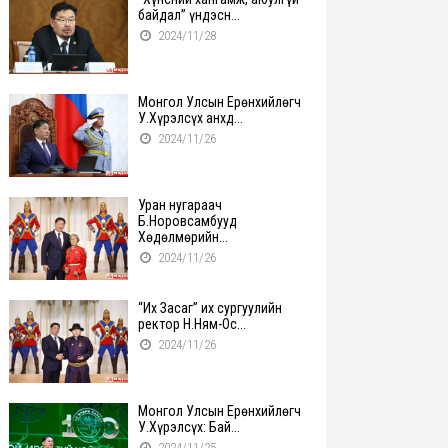
байдал” үндэсн...
2024/11/28
Монгол Улсын Ерөнхийлөгч
У.Хүрэлсүх анхд...
2024/11/26
Уран нугараач
Б.Норовсамбууд
Хөдөлмөрийн...
2024/11/26
“Их Засаг” их сургуулийн
ректор Н.Ням-Ос...
2024/11/26
Монгол Улсын Ерөнхийлөгч
У.Хүрэлсүх: Бай...
2024/11/25