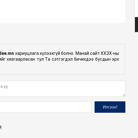
dee.mn
хариуцлага хүлээхгүй болно. Манай сайт ХХЗХ-ны
гийг хязгаарласан тул Та сэтгэгдэл бичихдээ бусдын эрх
Й