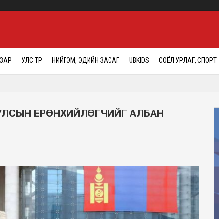
АЗАР
УЛС ТӨР
НИЙГЭМ, ЭДИЙН ЗАСАГ
UBKIDS
СОЁЛ УРЛАГ, СПОРТ
УЛСЫН ЕРӨНХИЙЛӨГЧИЙГ АЛБАН