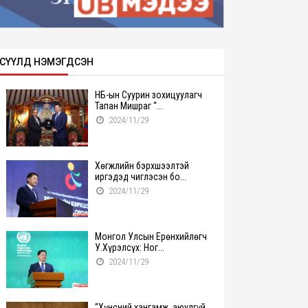
СҮҮЛД НЭМЭГДСЭН
НҮБ-ын Суурин зохицуулагч
Тапан Мишраг “...
2024/11/29
Хөгжлийн бэрхшээлтэй
иргэдэд чиглэсэн бо...
2024/11/29
Монгол Улсын Ерөнхийлөгч
У.Хүрэлсүх: Ног...
2024/11/29
“Хүнсний хангамж, аюулгүй