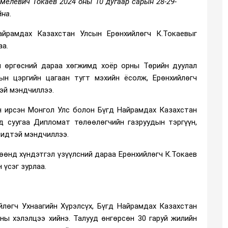
елевич Токаев 2024 оны 10 дугаар сарын 28-29-
айна.
айрамдах Казахстан Улсын Ерөнхийлөгч К.Токаевыг
аа.
ал өргөсний дараа хөгжимд хоёр орны Төрийн дуулал
лын цэргийн цагаан тугт мэхийн ёсолж, Ерөнхийлөгч
эй мэндчиллээ.
эн ирсэн Монгол Улс болон Бүгд Найрамдах Казахстан
д суугаа Дипломат төлөөлөгчийн газруудын тэргүүн,
чидтэй мэндчиллээ.
өөнд хүндэтгэл үзүүлсний дараа Ерөнхийлөгч К.Токаев
үсэг зурлаа.
лөгч Ухнаагийн Хүрэлсүх, Бүгд Найрамдах Казахстан
ны хэлэлцээ хийнэ. Талууд өнгөрсөн 30 гаруй жилийн