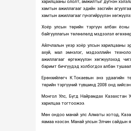
харилцааны ололт, амжилтыг дүгнэн хэлэлц
хамтын ажиллагааг эдийн засгийн агуулгаа
хамтын ажиллагааг гүнзгийрүүлэн хөгжүүлэ
Хоёр улсын төрийн тэргүүн албан ёсны 
байгууллагын төлөөлөлд мэдээлэл өгөхөөр
Айлчлалын үеэр хоёр улсын харилцааны эр
ахуй, мал эмнэлэг, мэдээллийн технол
ажиллагааг өргөжүүлэн хөгжүүлэхэд чиг
баримт бичгүүдэд холбогдох албан тушаалт
Ерөнхийлөгч К.Токаевын энэ удаагийн т
төрийн тэргүүний түвшинд 2008 онд хийсэн
Монгол Улс, Бүгд Найрамдах Казахстан 
харилцаа тогтоожээ.
Мөн ондоо манай улс Алматы хотод, Каза
яамаа нээсэн. Манай улсын Элчин сайдын 