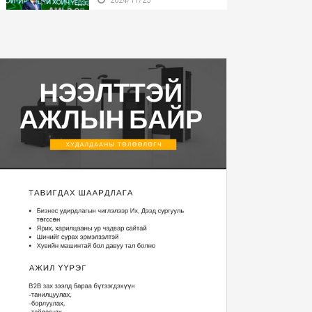
Бүгд Найрамдах Улсаа
тунхагласны баярыг ...
2024/11/25
Монгол Улсын Ерөнхийлөгч
У.Хүрэлсүх БНӨС...
2024/11/22
Монгол Улсын Ерөнхийлөгч
2025 оны Төсвий...
2024/11/20
“Уур амьсгалын
өөрчлөлтийн тухай НҮБ-ын ...
2024/11/13