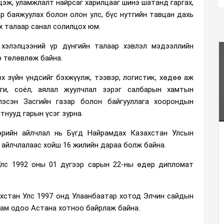
эж, уламжлалт найрсаг харилцааг шинэ шатанд гаргах,
р баяжуулах болон олон улс, бүс нутгийн тавцан дахь
х талаар санал солилцох юм.
хэлэлцээний үр дүнгийн талаар хэвлэл мэдээллийн
 төлөвлөж байна.
х зүйн үндсийг бэхжүүлж, тээвэр, логистик, хөдөө аж
оги, соёл, аялал жуулчлал зэрэг салбарын хамтын
лэсэн Засгийн газар болон байгууллага хоорондын
нууд гарын үсэг зурна.
өрийн айлчлал нь Бүгд Найрамдах Казахстан Улсын
 айлчлалаас хойш 16 жилийн дараа болж байна.
Улс 1992 оны 01 дүгээр сарын 22-ны өдөр дипломат
хстан Улс 1997 онд Улаанбаатар хотод Элчин сайдын
яам одоо Астана хотноо байрлаж байна.