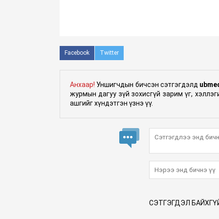
Facebook
Twitter
Анхаар!
Уншигчдын бичсэн сэтгэгдэлд
ubme
журмын дагуу зүй зохисгүй зарим үг, хэллэ
ашгийг хүндэтгэн үзнэ үү.
СЭТГЭГДЭЛ БАЙХГҮ