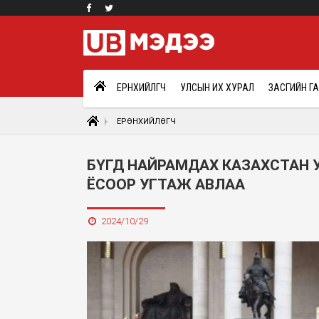
ЕРӨНХИЙЛӨГЧ
УЛСЫН ИХ ХУРАЛ
ЗАСГИЙН Г
ЕРӨНХИЙЛӨГЧ
БҮГД НАЙРАМДАХ КАЗАХСТАН 
ЁСООР УГТАЖ АВЛАА
2024/10/29