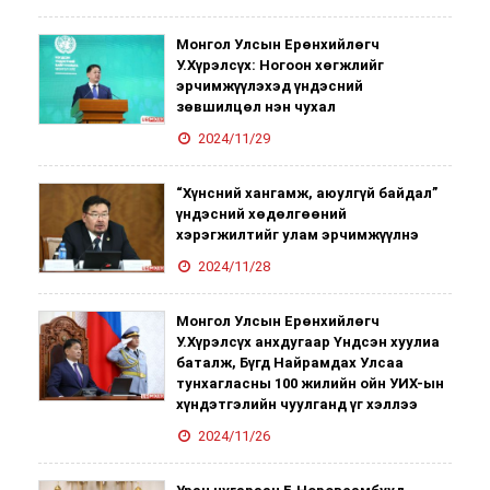
Монгол Улсын Ерөнхийлөгч
У.Хүрэлсүх: Ногоон хөгжлийг
эрчимжүүлэхэд үндэсний
зөвшилцөл нэн чухал
2024/11/29
“Хүнсний хангамж, аюулгүй байдал”
үндэсний хөдөлгөөний
хэрэгжилтийг улам эрчимжүүлнэ
2024/11/28
Монгол Улсын Ерөнхийлөгч
У.Хүрэлсүх анхдугаар Үндсэн хуулиа
баталж, Бүгд Найрамдах Улсаа
тунхагласны 100 жилийн ойн УИХ-ын
хүндэтгэлийн чуулганд үг хэллээ
2024/11/26