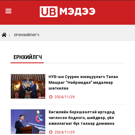
ЕРӨНХИЙЛӨГЧ
ЕРӨНХИЙЛӨГЧ
НҮБ-ын Суурин зохицуулагч Тапан
Мишраг “Найрамдал” медалиар
шагналаа
2024/11/29
Хөгжлийн бэрхшээлтэй иргэдэд
чиглэсэн бодлого, шийдвэр, үйл
ажиллагааг бүх талаар дэмжинэ
2024/11/29