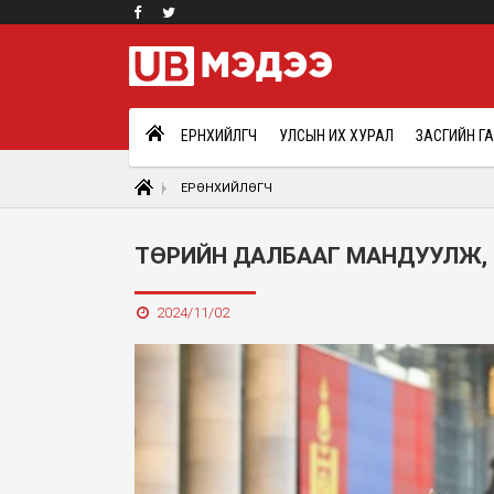
ЕРӨНХИЙЛӨГЧ
УЛСЫН ИХ ХУРАЛ
ЗАСГИЙН Г
ЕРӨНХИЙЛӨГЧ
ТӨРИЙН ДАЛБААГ МАНДУУЛЖ, 
2024/11/02