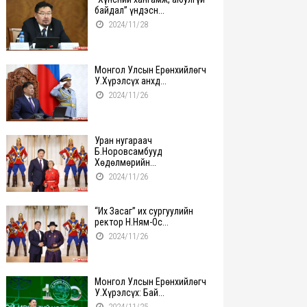
байдал” үндэсн...
2024/11/28
Монгол Улсын Ерөнхийлөгч
У.Хүрэлсүх анхд...
2024/11/26
Уран нугараач
Б.Норовсамбууд
Хөдөлмөрийн...
2024/11/26
“Их Засаг” их сургуулийн
ректор Н.Ням-Ос...
2024/11/26
Монгол Улсын Ерөнхийлөгч
У.Хүрэлсүх: Бай...
2024/11/25