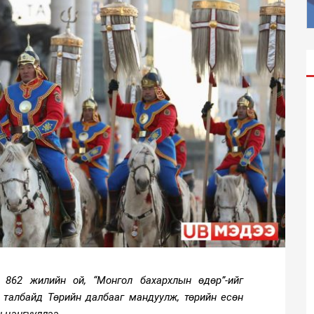
862 жилийн ой, “Монгол бахархлын өдөр”-ийг
 талбайд Төрийн далбааг мандуулж, төрийн есөн
н цэнгүүллээ.