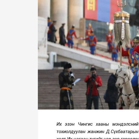
Их эзэн Чингис хааны мэндэлсний 
тохиолдуулан жанжин Д.Сүхбаатарын
хөлт Их цагаан тугийг нар зөв горооло