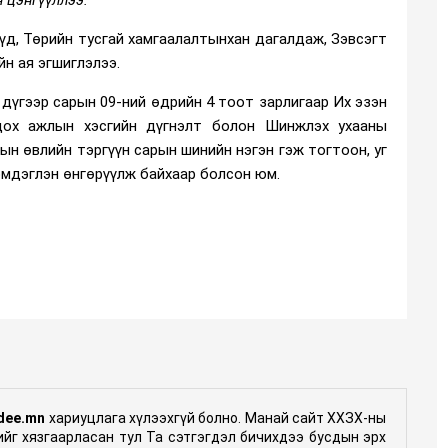
үүд, Төрийн тусгай хамгаалалтынхан дагалдаж, Зэвсэгт
йн ая эгшиглэлээ.
дүгээр сарын 09-ний өдрийн 4 тоот зарлигаар Их эзэн
дох ажлын хэсгийн дүгнэлт болон Шинжлэх ухааны
н өвлийн тэргүүн сарын шинийн нэгэн гэж тогтоон, уг
эмдэглэн өнгөрүүлж байхаар болсон юм.
dee.mn
хариуцлага хүлээхгүй болно. Манай сайт ХХЗХ-ны
гийг хязгаарласан тул Та сэтгэгдэл бичихдээ бусдын эрх