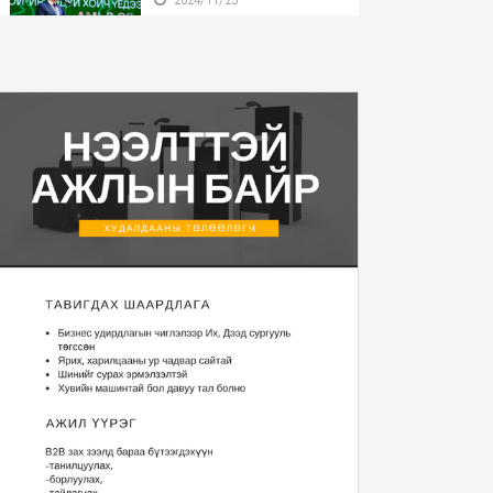
Бүгд Найрамдах Улсаа
тунхагласны баярыг ...
2024/11/25
Монгол Улсын Ерөнхийлөгч
У.Хүрэлсүх БНӨС...
2024/11/22
Монгол Улсын Ерөнхийлөгч
2025 оны Төсвий...
2024/11/20
“Уур амьсгалын
өөрчлөлтийн тухай НҮБ-ын ...
2024/11/13