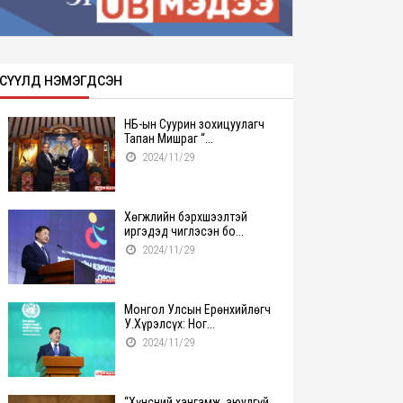
СҮҮЛД НЭМЭГДСЭН
НҮБ-ын Суурин зохицуулагч
Тапан Мишраг “...
2024/11/29
Хөгжлийн бэрхшээлтэй
иргэдэд чиглэсэн бо...
2024/11/29
Монгол Улсын Ерөнхийлөгч
У.Хүрэлсүх: Ног...
2024/11/29
“Хүнсний хангамж, аюулгүй