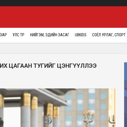
АЗАР
УЛС ТӨР
НИЙГЭМ, ЭДИЙН ЗАСАГ
UBKIDS
СОЁЛ УРЛАГ, СПОРТ
ИХ ЦАГААН ТУГИЙГ ЦЭНГҮҮЛЛЭЭ