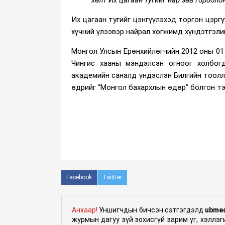
Их цагаан тугийг цэнгүүлэхэд торгон цэрг
хүчний үлээвэр найрал хөгжимд хүндэтгэли
Монгол Улсын Ерөнхийлөгчийн 2012 оны 01 
Чингис хааны мэндэлсэн огноог холбог
академийн саналд үндэслэн Билгийн тооллы
өдрийг “Монгол бахархлын өдөр” болгон т
Facebook
Twitter
Анхаар!
Уншигчдын бичсэн сэтгэгдэлд
ubme
журмын дагуу зүй зохисгүй зарим үг, хэллэ