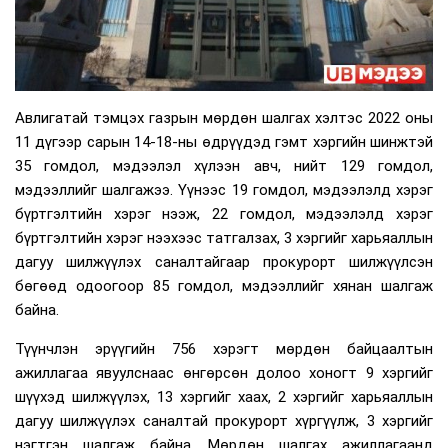
Авлигатай тэмцэх газрын мөрдөн шалгах хэлтэс 2022 оны
11 дүгээр сарын 14-18-ны өдрүүдэд гэмт хэргийн шинжтэй
35 гомдол, мэдээлэл хүлээн авч, нийт 129 гомдол,
мэдээллийг шалгажээ. Үүнээс 19 гомдол, мэдээлэлд хэрэг
бүртгэлтийн хэрэг нээж, 22 гомдол, мэдээлэлд хэрэг
бүртгэлтийн хэрэг нээхээс татгалзах, 3 хэргийг харьяаллын
дагуу шилжүүлэх саналтайгаар прокурорт шилжүүлсэн
бөгөөд одоогоор 85 гомдол, мэдээллийг хянан шалгаж
байна.
Түүнчлэн эрүүгийн 756 хэрэгт мөрдөн байцаалтын
ажиллагаа явуулснаас өнгөрсөн долоо хоногт 9 хэргийг
шүүхэд шилжүүлэх, 13 хэргийг хаах, 2 хэргийг харьяаллын
дагуу шилжүүлэх саналтай прокурорт хүргүүлж, 3 хэргийг
нэгтгэн шалгаж байна. Мөрдөн шалгах ажиллагаанд