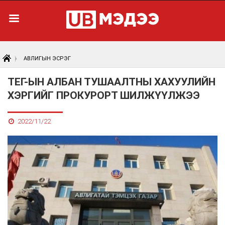
АВЛИГЫН ЭСРЭГ
ТЕГ-ЫН АЛБАН ТУШААЛТНЫ ХАХУУЛИЙН
ХЭРГИЙГ ПРОКУРОРТ ШИЛЖҮҮЛЖЭЭ
2022/11/22