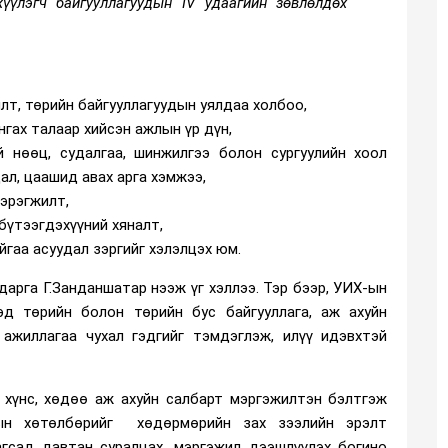
үүлэгч байгууллагуудын IV удаагийн зөвлөлдөх
лт, төрийн байгууллагуудын уялдаа холбоо,
нгах талаар хийсэн ажлын үр дүн,
й нөөц, судалгаа, шинжилгээ болон сургуулийн хоол
ал, цаашид авах арга хэмжээ,
эрэгжилт,
 бүтээгдэхүүний хяналт,
гаа асуудал зэргийг хэлэлцэх юм.
арга Г.Занданшатар нээж үг хэллээ. Тэр бээр, УИХ-ын
эд төрийн болон төрийн бус байгууллага, аж ахуйн
 ажиллагаа чухал гэдгийг тэмдэглэж, илүү идэвхтэй
, хүнс, хөдөө аж ахуйн салбарт мэргэжилтэн бэлтгэж
тын хөтөлбөрийг хөдөрмөрийн зах зээлийн эрэлт
агсад давтан суралцах, мэргэжил дээшлүүлэх богино