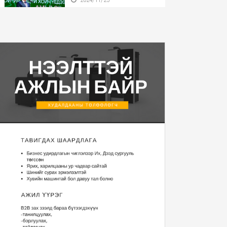
Бүгд Найрамдах Улсаа
тунхагласны баярыг ...
2024/11/25
Монгол Улсын Ерөнхийлөгч
У.Хүрэлсүх БНӨС...
2024/11/22
Монгол Улсын Ерөнхийлөгч
2025 оны Төсвий...
2024/11/20
“Уур амьсгалын
өөрчлөлтийн тухай НҮБ-ын ...
2024/11/13