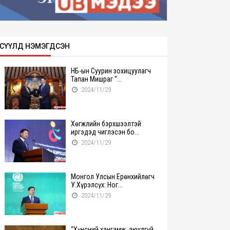
СҮҮЛД НЭМЭГДСЭН
НҮБ-ын Суурин зохицуулагч
Тапан Мишраг “...
2024/11/29
Хөгжлийн бэрхшээлтэй
иргэдэд чиглэсэн бо...
2024/11/29
Монгол Улсын Ерөнхийлөгч
У.Хүрэлсүх: Ног...
2024/11/29
“Хүнсний хангамж, аюулгүй