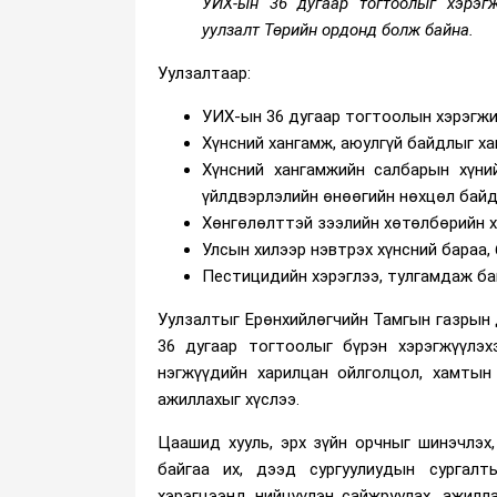
УИХ-ын 36 дугаар тогтоолыг хэрэгж
уулзалт
Төрийн ордонд болж байна.
Уулзалтаар:
УИХ-ын 36 дугаар тогтоолын хэрэгжи
Хүнсний хангамж, аюулгүй байдлыг ха
Хүнсний хангамжийн салбарын хүни
үйлдвэрлэлийн өнөөгийн нөхцөл байд
Хөнгөлөлттэй зээлийн хөтөлбөрийн х
Улсын хилээр нэвтрэх хүнсний бараа,
Пестицидийн хэрэглээ, тулгамдаж бай
Уулзалтыг Ерөнхийлөгчийн Тамгын газрын д
36 дугаар тогтоолыг бүрэн хэрэгжүүлэх
нэгжүүдийн харилцан ойлголцол, хамтын
ажиллахыг хүслээ.
Цаашид хууль, эрх зүйн орчныг шинэчлэх
байгаа их, дээд сургуулиудын сургал
хэрэгцээнд нийцүүлэн сайжруулах, ажилл