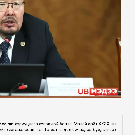
dee.mn
хариуцлага хүлээхгүй болно. Манай сайт ХХЗХ-ны
гийг хязгаарласан тул Та сэтгэгдэл бичихдээ бусдын эрх