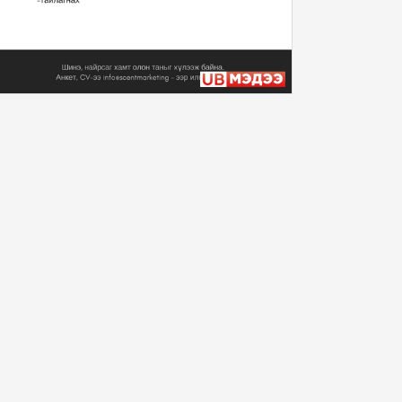
Монгол Улсын Ерөнхийлөгч
У.Хүрэлсүх Уур ...
2024/11/12
Монгол Улсын Ерөнхийлөгч
У.Хүрэлсүх Уур ...
2024/11/12
Монгол Улсын Ерөнхийлөгч
У.Хүрэлсүх Бүгд...
2024/11/11
Монгол Улсын Ерөнхийлөгч
У.Хүрэлсүх Уур ...
2024/11/10
“Алтан хар Торц” баатарлаг