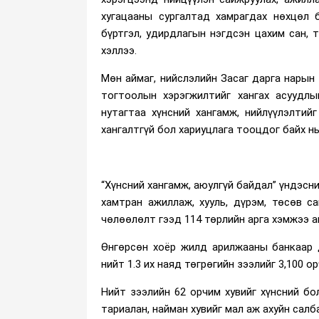
хугацааны сургалтад хамрагдах нөхцөл б
бүртгэл, удирдлагын нэгдсэн цахим сан, 
хэллээ.
Мөн аймаг, нийслэлийн Засаг дарга нарын
тогтоолын хэрэгжилтийг хангах асуудлы
нутагтаа хүнсний хангамж, нийлүүлэлтийг
хангалтгүй бол хариуцлага тооцдог байх нь
“Хүнсний хангамж, аюулгүй байдал” үндэсни
хамтран ажиллаж, хууль, дүрэм, төсөв са
чөлөөлөлт гээд 114 төрлийн арга хэмжээ а
Өнгөрсөн хоёр жилд арилжааны банкаар д
нийт 1.3 их наяд төгрөгийн зээлийг 3,100 о
Нийт зээлийн 62 орчим хувийг хүнсний бол
тариалан, найман хувийг мал аж ахуйн сал