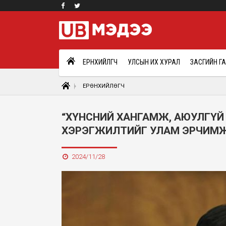
ЕРӨНХИЙЛӨГЧ
УЛСЫН ИХ ХУРАЛ
ЗАСГИЙН Г
ЕРӨНХИЙЛӨГЧ
“ХҮНСНИЙ ХАНГАМЖ, АЮУЛГҮЙ
ХЭРЭГЖИЛТИЙГ УЛАМ ЭРЧИМ
2024/11/28