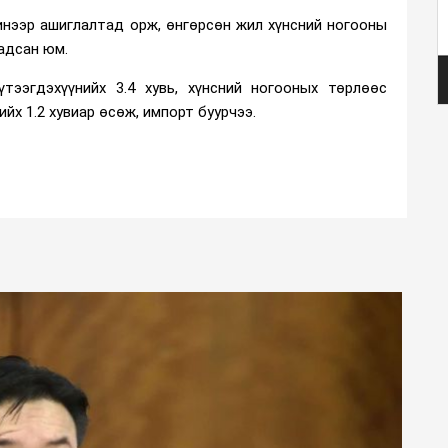
инээр ашиглалтад орж, өнгөрсөн жил хүнсний ногооны
адсан юм.
үтээгдэхүүнийх 3.4 хувь, хүнсний ногооных төрлөөс
ийх 1.2 хувиар өсөж, импорт буурчээ.