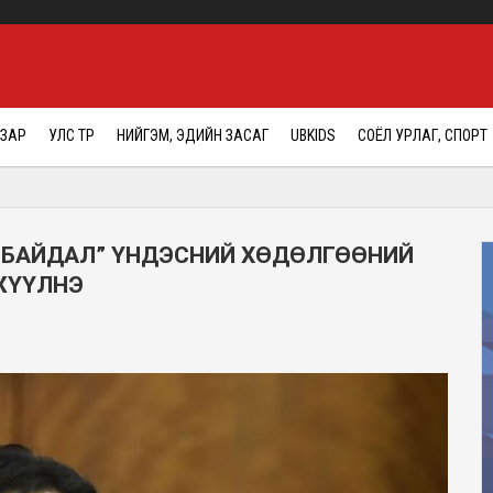
АЗАР
УЛС ТӨР
НИЙГЭМ, ЭДИЙН ЗАСАГ
UBKIDS
СОЁЛ УРЛАГ, СПОРТ
 БАЙДАЛ” ҮНДЭСНИЙ ХӨДӨЛГӨӨНИЙ
ЖҮҮЛНЭ