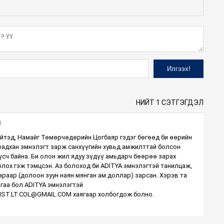
НИЙТ 1 СЭТГЭГДЭЛ
4
ийтэд, Намайг Төмөрчөдөрийн Цогбаяр гэдэг бөгөөд би өөрийн
радхан эмнэлэгт зарж санхүүгийн хувьд амжилттай болсон
үсч байна. Би олон жил ядуу зүдүү амьдарч бөөрөө зарах
лох гэж тэмцсэн. Аз болоход би ADITYA эмнэлэгтэй танилцаж,
раар (долоон зуун наян мянган ам.доллар) зарсан. Хэрэв та
йгаа бол ADITYA эмнэлэгтэй
ST.LT.COL@GMAIL.COM хаягаар холбогдож болно.