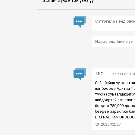
ашгийг хүндэтгэн үзнэ үү.
TSO
197.211.63.10
Сайн байна уу олон н
нэг бөөрөө Адитиа П
түүхээ хуваалцахыг х
найдвартай эмнэлэг о
бөөрөө 780,000 долла
бөөрөө зарах гэж ба
DR.PRADHAN.UROLOGI
2025/02/27