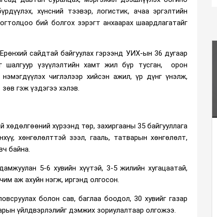
үрдүүлэх, хүнсний тээвэр, логистик, ачаа эргэлтийн
тогтолцоо бий болгох зэрэгт анхаарах шаардлагатайг
 Ерөнхий сайдтай байгуулах гэрээнд УИХ-ын 36 дугаар
г шалгуур үзүүлэлтийн хамт жил бүр тусган, орон
 нэмэгдүүлэх чиглэлээр хийсэн ажил, үр дүнг үнэлж,
 зөв гэж үздэгээ хэлэв.
й хөдөлгөөний хүрээнд төр, захиргааны 35 байгууллага
нхүү, хөнгөлөлттэй зээл, гааль, татварын хөнгөлөлт,
вч байна.
амжуулан 5-6 хувийн хүүтэй, 3-5 жилийн хугацаатай,
рчим аж ахуйн нэгж, иргэнд олгосон.
овсруулах болон сав, баглаа боодол, 30 хувийг газар
барын үйлдвэрлэлийг дэмжих зориулалтаар олгожээ.