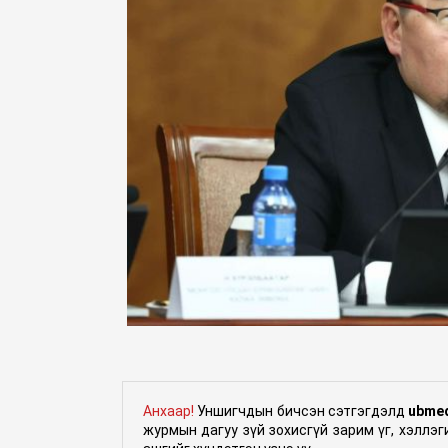
Анхаар!
Уншигчдын бичсэн сэтгэгдэлд
ubme
журмын дагуу зүй зохисгүй зарим үг, хэллэ