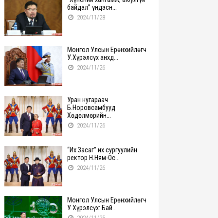
байдал” үндэсн...
2024/11/28
Монгол Улсын Ерөнхийлөгч
У.Хүрэлсүх анхд...
2024/11/26
Уран нугараач
Б.Норовсамбууд
Хөдөлмөрийн...
2024/11/26
“Их Засаг” их сургуулийн
ректор Н.Ням-Ос...
2024/11/26
Монгол Улсын Ерөнхийлөгч
У.Хүрэлсүх: Бай...
2024/11/25