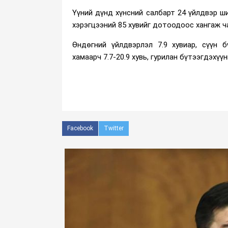
Үүний дүнд хүнсний салбарт 24 үйлдвэр ш
хэрэгцээний 85 хувийг дотоодоос хангаж ч
Өндөгний үйлдвэрлэл 7.9 хувиар, сүүн б
хамаарч 7.7-20.9 хувь, гурилан бүтээгдэхүүн
Facebook
Twitter