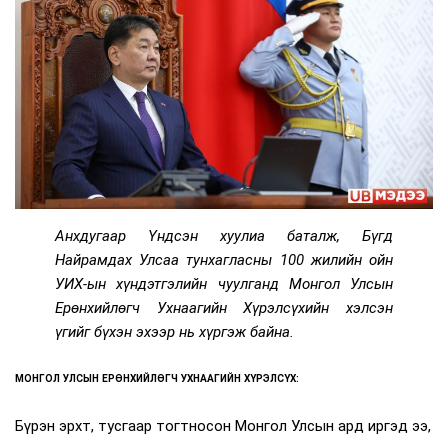
Анхдугаар Үндсэн хуулиа баталж, Бүгд
Найрамдах Улсаа тунхагласны 100 жилийн ойн
УИХ-ын хүндэтгэлийн чуулганд Монгол Улсын
Ерөнхийлөгч Ухнаагийн Хүрэлсүхийн хэлсэн
үгийг бүхэн эхээр нь хүргэж байна.
МОНГОЛ УЛСЫН ЕРӨНХИЙЛӨГЧ УХНААГИЙН ХҮРЭЛСҮХ:
Бүрэн эрхт, тусгаар тогтносон Монгол Улсын ард иргэд ээ,