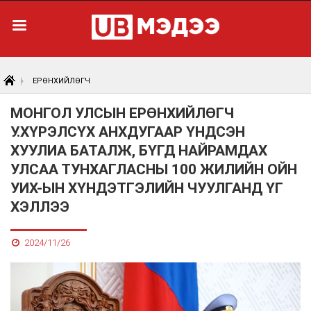
ЕРӨНХИЙЛӨГЧ
МОНГОЛ УЛСЫН ЕРӨНХИЙЛӨГЧ
У.ХҮРЭЛСҮХ АНХДУГААР ҮНДСЭН
ХУУЛИА БАТАЛЖ, БҮГД НАЙРАМДАХ
УЛСАА ТУНХАГЛАСНЫ 100 ЖИЛИЙН ОЙН
УИХ-ЫН ХҮНДЭТГЭЛИЙН ЧУУЛГАНД ҮГ
ХЭЛЛЭЭ
2024/11/26