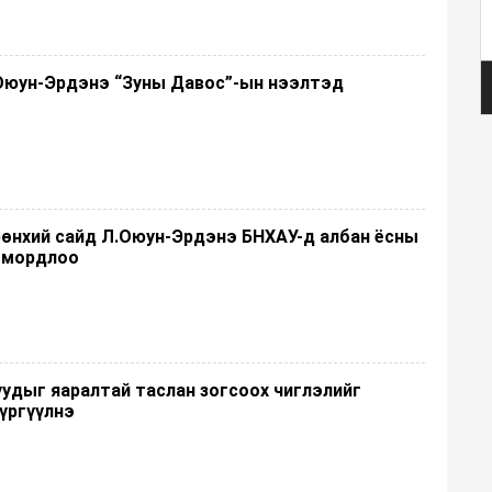
.Оюун-Эрдэнэ “Зуны Давос”-ын нээлтэд
рөнхий сайд Л.Оюун-Эрдэнэ БНХАУ-д албан ёсны
р мордлоо
удыг яаралтай таслан зогсоох чиглэлийг
хүргүүлнэ