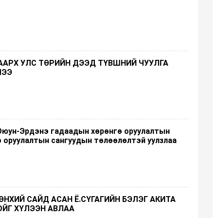
АРХ УЛС ТӨРИЙН ДЭЭД ТҮВШНИЙ ЧУУЛГА
ЛЭЭ
.Оюун-Эрдэнэ гадаадын хөрөнгө оруулалтын
ө оруулалтын сангуудын төлөөлөлтэй уулзлаа
ӨНХИЙ САЙД АСАН Ё.СҮГАГИЙН БЭЛЭГ АКИТА
ОЙГ ХҮЛЭЭН АВЛАА