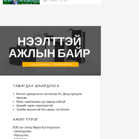
Бүгд Найрамдах Улсаа
тунхагласны баярыг ...
2024/11/25
Монгол Улсын Ерөнхийлөгч
У.Хүрэлсүх БНӨС...
2024/11/22
Монгол Улсын Ерөнхийлөгч
2025 оны Төсвий...
2024/11/20
“Уур амьсгалын
өөрчлөлтийн тухай НҮБ-ын ...
2024/11/13