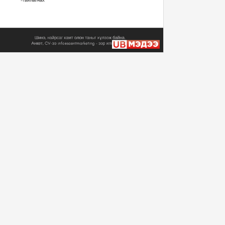
Монгол Улсын Ерөнхийлөгч
У.Хүрэлсүх Уур ...
2024/11/12
Монгол Улсын Ерөнхийлөгч
У.Хүрэлсүх Уур ...
2024/11/12
Монгол Улсын Ерөнхийлөгч
У.Хүрэлсүх Бүгд...
2024/11/11
Монгол Улсын Ерөнхийлөгч
У.Хүрэлсүх Уур ...
2024/11/10
“Алтан хар Торц” баатарлаг