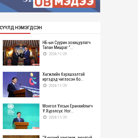
СҮҮЛД НЭМЭГДСЭН
НҮБ-ын Суурин зохицуулагч
Тапан Мишраг “...
2024/11/29
Хөгжлийн бэрхшээлтэй
иргэдэд чиглэсэн бо...
2024/11/29
Монгол Улсын Ерөнхийлөгч
У.Хүрэлсүх: Ног...
2024/11/29
“Хүнсний хангамж, аюулгүй