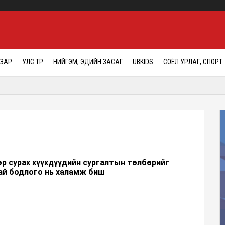
АЗАР
УЛС ТӨР
НИЙГЭМ, ЭДИЙН ЗАСАГ
UBKIDS
СОЁЛ УРЛАГ, СПОРТ
р сурах хүүхдүүдийн сургалтын төлбөрийг
ай бодлого нь халамж биш