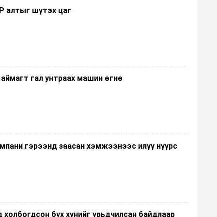
 алтыг шүтэх цаг
 аймагт гал унтраах машин өгнө
омпани гэрээнд заасан хэмжээнээс илүү нүүрс
д холбогдсон бүх хүнийг урьдчилсан байдлаар