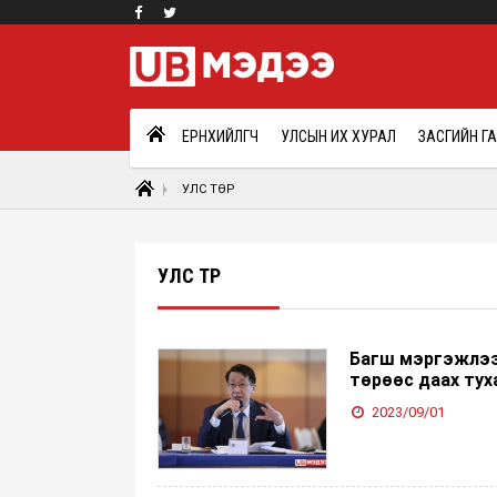
ЕРӨНХИЙЛӨГЧ
УЛСЫН ИХ ХУРАЛ
ЗАСГИЙН Г
УЛС ТӨР
УЛС ТӨР
Багш мэргэжлээ
төрөөс даах тух
2023/09/01