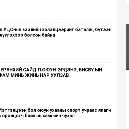
н УЦС-ын зээлийн хэлэлцээрийг баталж, бүтээн
лүүлэхээр болсон байна
ЕРӨНХИЙ САЙД Л.ОЮУН-ЭРДЭНЭ, БНСВУ-ЫН
ФАМ МИНЬ ЖИНЬ НАР УУЛЗАВ
Мэтгэлцээн бол оюун ухааны спорт учраас ялагч
с оролцогч байх нь хамгийн чухал