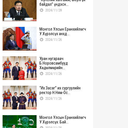
байдал” үндэсн...
2024/11/28
Монгол Улсын Ерөнхийлөгч
У.Хүрэлсүх анхд...
2024/11/26
Уран нугараач
Б.Норовсамбууд
Хөдөлмөрийн...
2024/11/26
“Их Засаг” их сургуулийн
ректор Н.Ням-Ос...
2024/11/26
Монгол Улсын Ерөнхийлөгч
У.Хүрэлсүх: Бай...
2024/11/25