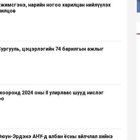
жимсгэнэ, нарийн ногоо харилцан нийлүүлэх
лилцов
Сургууль, цэцэрлэгийн 74 барилгын ажлыг
 хооронд 2024 оны II улирлаас шууд нислэг
оо
Оюун-Эрдэнэ АНУ-д албан ёсны айлчлал хийнэ