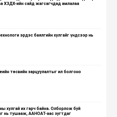
аа ХЗДХ-ийн сайд жагсагчдад амлалаа
технологи эрдэс баялгийн хулгайг үндсээр нь
үеийн төсвийн зарцуулалтыг ил болгоно
ны хулгай их гарч байна. Олборлож буй
г нь тушааж, ААНОАТ-аас зугтдаг