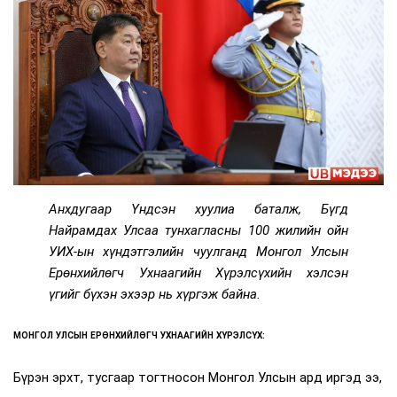
Анхдугаар Үндсэн хуулиа баталж, Бүгд
Найрамдах Улсаа тунхагласны 100 жилийн ойн
УИХ-ын хүндэтгэлийн чуулганд Монгол Улсын
Ерөнхийлөгч Ухнаагийн Хүрэлсүхийн хэлсэн
үгийг бүхэн эхээр нь хүргэж байна.
МОНГОЛ УЛСЫН ЕРӨНХИЙЛӨГЧ УХНААГИЙН ХҮРЭЛСҮХ:
Бүрэн эрхт, тусгаар тогтносон Монгол Улсын ард иргэд ээ,