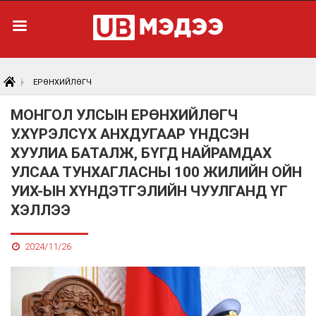
ЕРӨНХИЙЛӨГЧ
МОНГОЛ УЛСЫН ЕРӨНХИЙЛӨГЧ
У.ХҮРЭЛСҮХ АНХДУГААР ҮНДСЭН
ХУУЛИА БАТАЛЖ, БҮГД НАЙРАМДАХ
УЛСАА ТУНХАГЛАСНЫ 100 ЖИЛИЙН ОЙН
УИХ-ЫН ХҮНДЭТГЭЛИЙН ЧУУЛГАНД ҮГ
ХЭЛЛЭЭ
2024/11/26