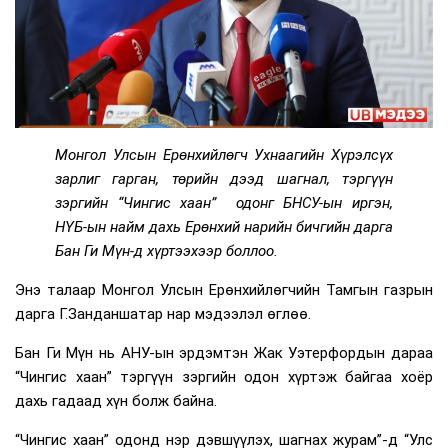
Монгол Улсын Ерөнхийлөгч Ухнаагийн Хүрэлсүх
зарлиг гарган, төрийн дээд шагнал, тэргүүн
зэргийн “Чингис хаан” одонг БНСУ-ын иргэн,
НҮБ-ын найм дахь Ерөнхий нарийн бичгийн дарга
Бан Ги Мүн-д хүртээхээр боллоо.
Энэ талаар Монгол Улсын Ерөнхийлөгчийн Тамгын газрын
дарга Г.Занданшатар нар мэдээлэл өглөө.
Бан Ги Мүн нь АНУ-ын эрдэмтэн Жак Уэтерфордын дараа
“Чингис хаан” тэргүүн зэргийн одон хүртэж байгаа хоёр
дахь гадаад хүн болж байна.
“Чингис хаан” одонд нэр дэвшүүлэх, шагнах журам”-д “Улс