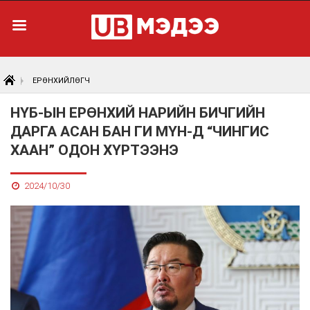
ЕРӨНХИЙЛӨГЧ
НҮБ-ЫН ЕРӨНХИЙ НАРИЙН БИЧГИЙН
ДАРГА АСАН БАН ГИ МҮН-Д “ЧИНГИС
ХААН” ОДОН ХҮРТЭЭНЭ
2024/10/30