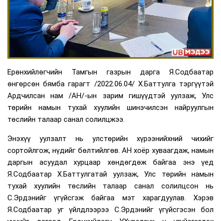
Ерөнхийлөгчийн Тамгын газрын дарга Я.Содбаатар
өнгөрсөн бямба гарагт /2022.06.04/ Х.Баттулга тэргүүтэй
Ардчилсан нам /АН/-ын зарим гишүүдтэй уулзаж, Улс
төрийн намын тухай хуулийн шинэчилсэн найруулгын
төслийн талаар санал солилцжээ.
Энэхүү уулзалт нь улстөрийн хүрээнийхний чихийг
сортойлгож, нүдийг бөлтийлгөв. АН хоёр хуваагдаж, намын
даргын асуудал хурцаар хөндөгдөж байгаа энэ үед
Я.Содбаатар Х.Баттулгатай уулзаж, Улс төрийн намын
тухай хуулийн төслийн талаар санал солилцсон нь
С.Эрдэнийг үгүйсгэж байгаа мэт харагдуулав. Хэрэв
Я.Содбаатар уг үйлдлээрээ С.Эрдэнийг үгүйсгэсэн бол