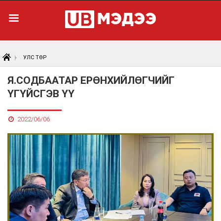
УЛС ТӨР
Я.СОДБААТАР ЕРӨНХИЙЛӨГЧИЙГ
ҮГҮЙСГЭВ ҮҮ
2022/06/06