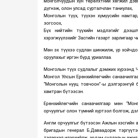
монголчуудын хүн төрөлхтний хөгжил дэв
дүгнэж, олон улсад сурталчлан таниулах,
Монголын түүх, түүхэн хүмүүсийн намтар,
зогсоох,
Бүх нийтийн түүхийн мэдлэгийг дээшл
хэрэгжүүлэхийг Засгийн газарт зарлигаар ч
Мөн эх түүхээ судлан шинжилж, үр хойчдо
оруулахыг иргэн бүрд уриаллаа.
Монголын түүх судлалыг дэмжих хүрээнд Ч
Монгол Улсын Ерөнхийлөгчийн санаачилгаар
“Монголын нууц товчоон”-ы дэлгэрэнгүй
хамтран бүтээсэн.
Ерөнхийлөгчийн санаачилгаар мөн “Мо
орчуулгыг олон түмний хүртээл болгож, дэ
Англи орчуулгыг бүтээсэн Ажлын хэсгийн 
бригадын генерал Б.Даваадорж тэргүүт
талархал илэрхийлж, эрдэм судлалын ажил