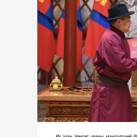
Их эзэн Чингис хааны мэндэлсний 8