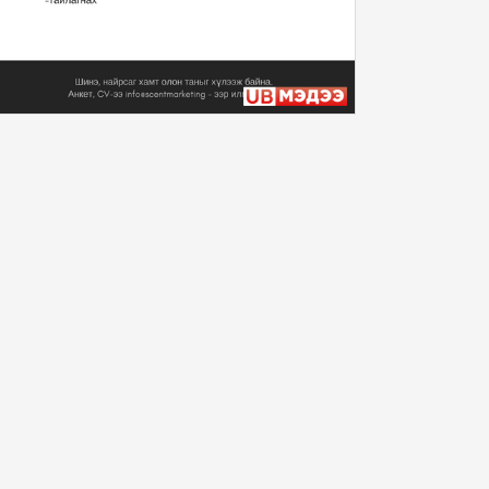
Монгол Улсын Ерөнхийлөгч
У.Хүрэлсүх Уур ...
2024/11/12
Монгол Улсын Ерөнхийлөгч
У.Хүрэлсүх Уур ...
2024/11/12
Монгол Улсын Ерөнхийлөгч
У.Хүрэлсүх Бүгд...
2024/11/11
Монгол Улсын Ерөнхийлөгч
У.Хүрэлсүх Уур ...
2024/11/10
“Алтан хар Торц” баатарлаг