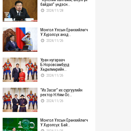
байдал” үндэсн...
2024/11/28
Монгол Улсын Ерөнхийлөгч
У.Хүрэлсүх анхд...
2024/11/26
Уран нугараач
Б.Норовсамбууд
Хөдөлмөрийн...
2024/11/26
“Их Засаг” их сургуулийн
ректор Н.Ням-Ос...
2024/11/26
Монгол Улсын Ерөнхийлөгч
У.Хүрэлсүх: Бай...
2024/11/25