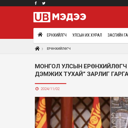
ЕРӨНХИЙЛӨГЧ
УЛСЫН ИХ ХУРАЛ
ЗАСГИЙН Г
ЕРӨНХИЙЛӨГЧ
МОНГОЛ УЛСЫН ЕРӨНХИЙЛӨГЧ
ДЭМЖИХ ТУХАЙ” ЗАРЛИГ ГАРГ
2024/11/02