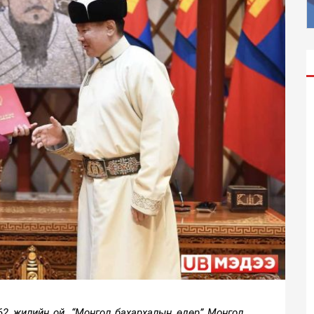
62 жилийн ой, “Монгол бахархалын өдөр” Монгол