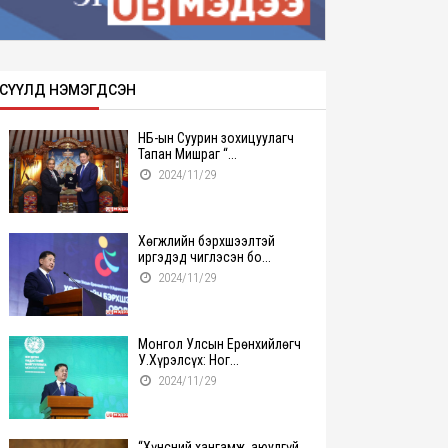
СҮҮЛД НЭМЭГДСЭН
НҮБ-ын Суурин зохицуулагч
Тапан Мишраг “...
2024/11/29
Хөгжлийн бэрхшээлтэй
иргэдэд чиглэсэн бо...
2024/11/29
Монгол Улсын Ерөнхийлөгч
У.Хүрэлсүх: Ног...
2024/11/29
“Хүнсний хангамж, аюулгүй