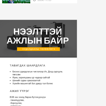
Бүгд Найрамдах Улсаа
тунхагласны баярыг ...
2024/11/25
Монгол Улсын Ерөнхийлөгч
У.Хүрэлсүх БНӨС...
2024/11/22
Монгол Улсын Ерөнхийлөгч
2025 оны Төсвий...
2024/11/20
“Уур амьсгалын
өөрчлөлтийн тухай НҮБ-ын ...
2024/11/13