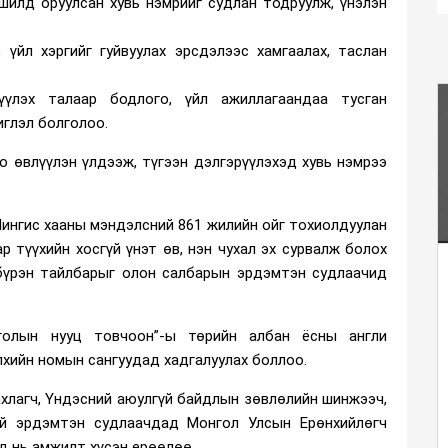
шилд оруулсан хувь нэмрийг судлан тодруулж, үнэлэн
 үйл хэргийг гуйвуулах эрсдэлээс хамгаалах, таслан
үүлэх талаар бодлого, үйл ажиллагаандаа тусган
иглэл болголоо.
о өвлүүлэн үлдээж, түгээн дэлгэрүүлэхэд хувь нэмрээ
ингис хааны мэндэлсний 861 жилийн ойг тохиолдуулан
 түүхийн хосгүй үнэт өв, нэн чухал эх сурвалж болох
 бүрэн тайлбарыг олон салбарын эрдэмтэн судлаачид
нголын нууц товчоон”-ы төрийн албан ёсны англи
лхийн номын сангуудад хадгалуулах боллоо.
ахлагч, Үндэсний аюулгүй байдлын зөвлөлийн шинжээч,
эй эрдэмтэн судлаачдад Монгол Улсын Ерөнхийлөгч
д нь амжилт хүсэн ерөөлөө.