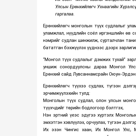
Улсын Ерөнхийлөгч Ухнаагийн Хүрэлсү
гаргалаа.
Ерөнхийлөгч монголын түүх судлалыг улам
уламжлал, нүүдлийн соёл иргэншлийн өв с
нэмрийг судлан шинжилж, сурталчлан таниу
бататган бэхжүүлэх үүднээс дээрх зарлигий
“Монгол түүх судлалыг дэмжих тухай” зар
уншиж сонордуулсны дараа Монгол Улсы
Ерөнхий сайд Лувсаннамсрайн Оюун-Эрдэнэ 
Ерөнхийлөгч түүхээ судлах, түгээн дэлгэ
эрчимжүүлэхийн тулд:
Монголын түүх судлал, олон улсын монг
түүхчдийг төрийн бодлогоор бэлтгэх,
Нэн эртний үеэс эдүгээ хүртэлх Монголы
эмхэтгэн хэвлүүлэх, орчуулах, түгээн дэлгэ
Их эзэн Чингис хаан, Их Монгол Улс, 