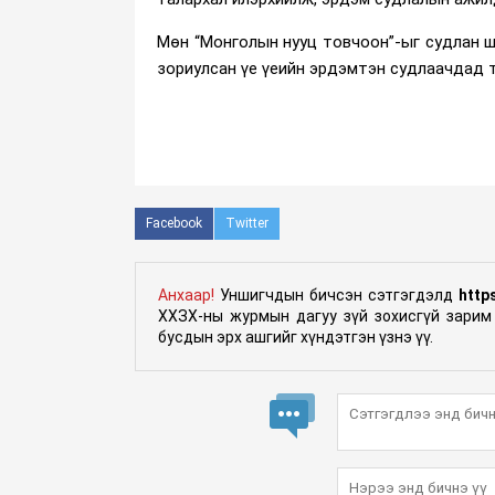
Мөн “Монголын нууц товчоон”-ыг судлан ш
зориулсан үе үеийн эрдэмтэн судлаачдад т
Facebook
Twitter
Анхаар!
Уншигчдын бичсэн сэтгэгдэлд
http
ХХЗХ-ны журмын дагуу зүй зохисгүй зарим 
бусдын эрх ашгийг хүндэтгэн үзнэ үү.