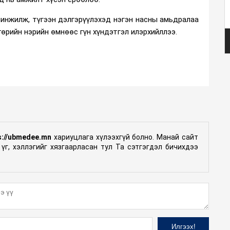
инжилж, түгээн дэлгэрүүлэхэд нэгэн насны амьдралаа
өрийн нэрийн өмнөөс гүн хүндэтгэл илэрхийллээ.
s://ubmedee.mn
хариуцлага хүлээхгүй болно. Манай сайт
үг, хэллэгийг хязгаарласан тул Та сэтгэгдэл бичихдээ