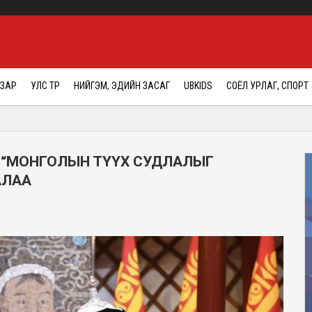
АЗАР
УЛС ТӨР
НИЙГЭМ, ЭДИЙН ЗАСАГ
UBKIDS
СОЁЛ УРЛАГ, СПОРТ
 “МОНГОЛЫН ТҮҮХ СУДЛАЛЫГ
АЛАА