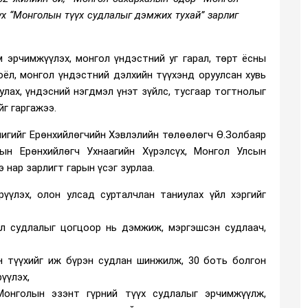
х “Монголын түүх судлалыг дэмжих тухай” зарлиг
 эрчимжүүлэх, монгол үндэстний уг гарал, төрт ёсны
оёл, монгол үндэстний дэлхийн түүхэнд оруулсан хувь
лах, үндэсний нэгдмэл үнэт зүйлс, тусгаар тогтнолыг
г гаргажээ.
лигийг Ерөнхийлөгчийн Хэвлэлийн төлөөлөгч Ө.Золбаяр
н Ерөнхийлөгч Ухнаагийн Хүрэлсүх, Монгол Улсын
нар зарлигт гарын үсэг зурлаа.
рүүлэх, олон улсад сурталчлан таниулах үйл хэргийг
ол судлалыг цогцоор нь дэмжиж, мэргэшсэн судлаач,
н түүхийг иж бүрэн судлан шинжилж, 30 боть болгон
рүүлэх,
Монголын эзэнт гүрний түүх судлалыг эрчимжүүлж,