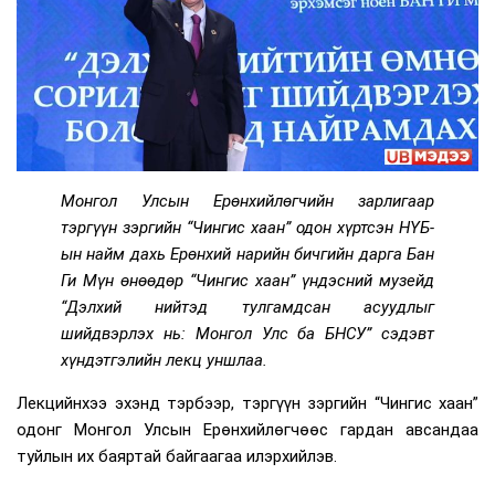
Монгол Улсын Ерөнхийлөгчийн зарлигаар
тэргүүн зэргийн “Чингис хаан” одон хүртсэн НҮБ-
ын найм дахь Ерөнхий нарийн бичгийн дарга Бан
Ги Мүн өнөөдөр “Чингис хаан” үндэсний музейд
“Дэлхий нийтэд тулгамдсан асуудлыг
шийдвэрлэх нь: Монгол Улс ба БНСУ” сэдэвт
хүндэтгэлийн лекц уншлаа.
Лекцийнхээ эхэнд тэрбээр, тэргүүн зэргийн “Чингис хаан”
одонг Монгол Улсын Ерөнхийлөгчөөс гардан авсандаа
туйлын их баяртай байгаагаа илэрхийлэв.