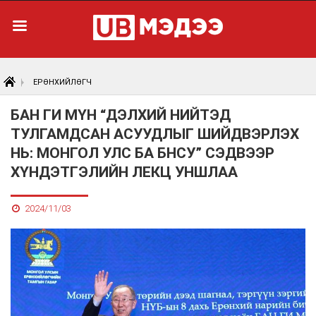
ЕРӨНХИЙЛӨГЧ
БАН ГИ МҮН “ДЭЛХИЙ НИЙТЭД
ТУЛГАМДСАН АСУУДЛЫГ ШИЙДВЭРЛЭХ
НЬ: МОНГОЛ УЛС БА БНСУ” СЭДВЭЭР
ХҮНДЭТГЭЛИЙН ЛЕКЦ УНШЛАА
2024/11/03