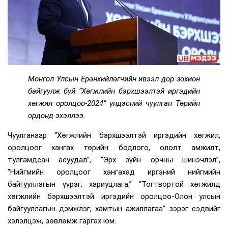
Монгол Улсын Ерөнхийлөгчийн ивээл дор зохион
байгуулж буй “Хөгжлийн бэрхшээлтэй иргэдийн
хөгжил оролцоо-2024” үндэсний чуулган Төрийн
ордонд эхэллээ.
Чуулганаар “Хөгжлийн бэрхшээлтэй иргэдийн хөгжил,
оролцоог хангах төрийн бодлого, ололт амжилт,
тулгамдсан асуудал”, “Эрх зүйн орчны шинэчлэл”,
“Нийгмийн оролцоог хангахад иргэний нийгмийн
байгууллагын үүрэг, хариуцлага,” “Тогтвортой хөгжилд
хөгжлийн бэрхшээлтэй иргэдийн оролцоо-Олон улсын
байгууллагын дэмжлэг, хамтын ажиллагаа” зэрэг сэдвийг
хэлэлцэж, зөвлөмж гаргах юм.