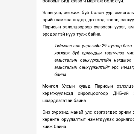
болохыг Бид хэзээ ч мартаж болохгүй.
Ялангуяа, хөгжиж буй болон уур амьсгал
өрийн хэмжээ өндөр, дотоод төсөв, санхүү
Парисын хэлэлцээрээр хүлээсэн үүрэг, а
эрсдэлтэй нүүр тулж байна.
Тиймээс энэ удаагийн 29 дүгээр бага 
хөгжиж буй орнуудын тэргүүлэх чиг
амьсгалын санхүүжилтийн нэгдмэл 
амьсгалын санхүүжилтийг эрс нэмэг
байна.
Монгол Улсын хувьд Парисын хэлэлцэ
хэрэгжүүлэхэд ойролцоогоор ДНБ-ий 
шаардлагатай байна.
Энэ хүрээнд манай улс сэргээгдэх эрчим 
хөрөнгө оруулалтыг нэмэгдүүлэх зорилго
хийж байна.