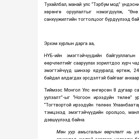
Тухайлбал, манай улс “Тэрбум мод” үндэсн
хөрөнгө оруулалтыг нэмэгдүүлж, “Өн
санхүүжилтийн тогтолцоог бүрдүүлээд бай
Эрхэм хурлын дарга аа,
НҮБ-ийн эмэгтэйчүүдийн байгууллагын
өөрчлөлтийг сааруулах зорилтдоо хүрч чад
эмэгтэйчүүд шинээр ядууралд өртөж, 24
байдал алдагдах эрсдэлтэй байгааг анхаар
Тиймээс Монгол Улс өнгөрсөн 8 дугаар с
уулзалт”-ыг “Ногоон ирээдүйн төлөө” 
“Тогтвортой ирээдүйн төлөөх Улаанбаата
тэмцэхэд эмэгтэйчүүдийн оролцоо, манл
дэвшүүлээд байна.
Мөн уур амьсгалын өөрчлөлт нь ул