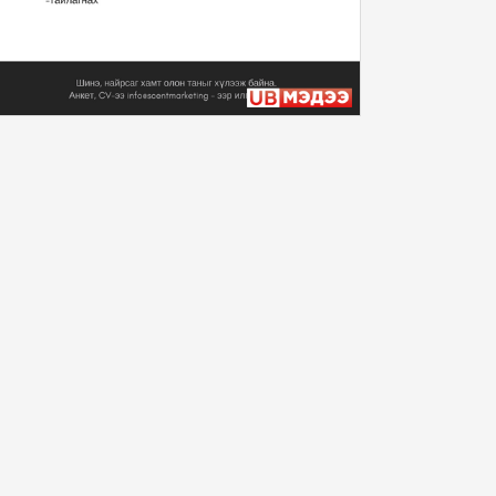
Монгол Улсын Ерөнхийлөгч
У.Хүрэлсүх Уур ...
2024/11/12
Монгол Улсын Ерөнхийлөгч
У.Хүрэлсүх Уур ...
2024/11/12
Монгол Улсын Ерөнхийлөгч
У.Хүрэлсүх Бүгд...
2024/11/11
Монгол Улсын Ерөнхийлөгч
У.Хүрэлсүх Уур ...
2024/11/10
“Алтан хар Торц” баатарлаг