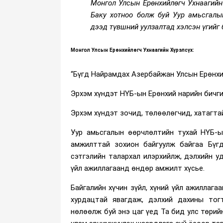
Монгол Улсын Ерөнхийлөгч Ухнаагий
Баку хотноо болж буй Уур амьсгалы
дээд түвшний уулзалтад хэлсэн үгийг 
Монгол Улсын Ерөнхийлөгч Ухнаагийн Хүрэлсүх:
“Бүгд Найрамдах Азербайжан Улсын Ерөнхи
Эрхэм хүндэт НҮБ-ын Ерөнхий нарийн бичг
Эрхэм хүндэт зочид, төлөөлөгчид, хатагтай
Уур амьсгалын өөрчлөлтийн тухай НҮБ-ы
амжилттай зохион байгуулж байгаа Бүг
сэтгэлийн талархал илэрхийлж, дэлхийн 
үйл ажиллагаанд өндөр амжилт хүсье.
Байгалийн хүчин зүйл, хүний үйл ажиллаг
хурдацтай явагдаж, дэлхий дахины тог
нөлөөлж буй энэ цаг үед Та бид улс төрий