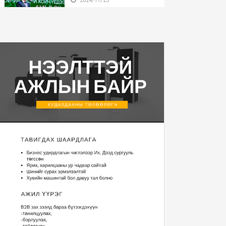
Бүгд Найрамдах Улсаа
тунхагласны баярыг ...
2024/11/25
Монгол Улсын Ерөнхийлөгч
У.Хүрэлсүх БНӨС...
2024/11/22
Монгол Улсын Ерөнхийлөгч
2025 оны Төсвий...
2024/11/20
“Уур амьсгалын
өөрчлөлтийн тухай НҮБ-ын ...
2024/11/13