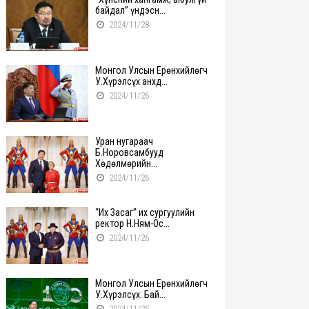
байдал” үндэсн...
2024/11/28
Монгол Улсын Ерөнхийлөгч
У.Хүрэлсүх анхд...
2024/11/26
Уран нугараач
Б.Норовсамбууд
Хөдөлмөрийн...
2024/11/26
“Их Засаг” их сургуулийн
ректор Н.Ням-Ос...
2024/11/26
Монгол Улсын Ерөнхийлөгч
У.Хүрэлсүх: Бай...
2024/11/25