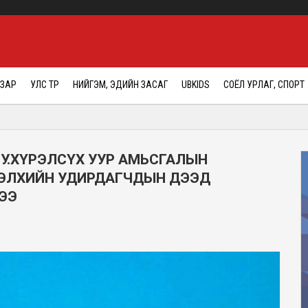
АЗАР
УЛС ТӨР
НИЙГЭМ, ЭДИЙН ЗАСАГ
UBKIDS
СОЁЛ УРЛАГ, СПОРТ
У.ХҮРЭЛСҮХ УУР АМЬСГАЛЫН
ЭЛХИЙН УДИРДАГЧДЫН ДЭЭД
ЭЭ