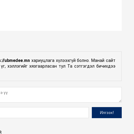
s://ubmedee.mn
хариуцлага хүлээхгүй болно. Манай сайт
үг, хэллэгийг хязгаарласан тул Та сэтгэгдэл бичихдээ
Й