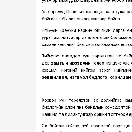
улам эрчимжүүлэх шаардлага зүй ёсоор та
Улс орнууд Парисын хэлэлцээрээр хүлээсэ
байгааг НҮБ-аас анхааруулсаар байна.
НҮБ-ын Ерөнхий нарийн бичгийн дарга Ан
үүрэг амлалт, асар их алдагдсан боломжоо
хэмээн хэлснийг бид онцгой анхаарах ёстой
Тиймээс өнөөдөр хүн төрөлхтөн эх байг
дор
хамтын ирээдүйн
төлөө нэгдэж, улс 
хэвшил, иргэний нийгэм зэрэг нийгми
зөвшилцөл, нэгдмэл бодлого, харилцан
Хэрвээ хүн төрөлхтөн эх дэлхийгээ хам
биологийн олон янз байдлын хомсдолтой 
цаашид та бидэнгүйгээр оршин тогтнох өө
Эх байгальтайгаа зүй зохистой зэрэгцэ