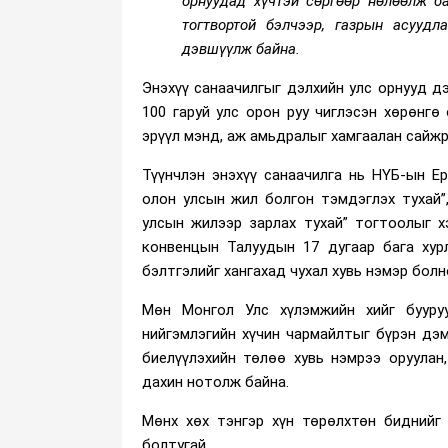
орнуудад хүчтэй сөргөөр нөлөөлж б
тогтвортой бэлчээр, газрын асуудл
дэвшүүлж байна.
Энэхүү санаачилгыг дэлхийн улс орнууд 
100 гаруй улс орон руу чиглэсэн хөрөнгө
эрүүл мэнд, аж амьдралыг хамгаалан сайж
Түүнчлэн энэхүү санаачилга нь НҮБ-ын 
олон улсын жил болгон тэмдэглэх тухай”
улсын жилээр зарлах тухай” тогтоолыг 
конвенцын Талуудын 17 дугаар бага хур
бэлтгэлийг хангахад чухал хувь нэмэр болн
Мөн Монгол Улс хүлэмжийн хийг бууруу
нийгэмлэгийн хүчин чармайлтыг бүрэн дэ
биелүүлэхийн төлөө хувь нэмрээ оруулан
дахин нотолж байна.
Мөнх хөх тэнгэр хүн төрөлхтөн биднийг
болтугай.