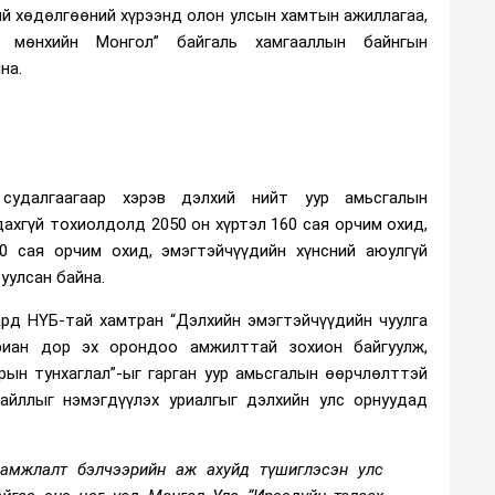
ий хөдөлгөөний хүрээнд олон улсын хамтын ажиллагаа,
ө мөнхийн Монгол” байгаль хамгааллын байнгын
на.
 судалгаагаар хэрэв дэлхий нийт уур амьсгалын
ахгүй тохиолдолд 2050 он хүртэл 160 сая орчим охид,
0 сая орчим охид, эмэгтэйчүүдийн хүнсний аюулгүй
уулсан байна.
ард НҮБ-тай хамтран “Дэлхийн эмэгтэйчүүдийн чуулга
уриан дор эх орондоо амжилттай зохион байгуулж,
рын тунхаглал”-ыг гарган уур амьсгалын өөрчлөлттэй
айллыг нэмэгдүүлэх уриалгыг дэлхийн улс орнуудад
амжлалт бэлчээрийн аж ахуйд түшиглэсэн улс