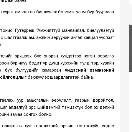
вигдаж байна.
н үүрэг амлалтаа биелүүлэх боломж улам бүр буурсаар
тонио Гутерреш “Амжилтгүй манлайлал, биелүүлээгүй
с шалтгаалж ам, ажлын зөрүүний ангал хавцал үүслээ”
.
алийг эрхшээх бус энэрэн хүндэтгэх нэгэн зорилго
орон бүр илүү бодит үр дүнд хүрэхийн тулд төр, хувийн
йн бүх бүлгүүдийг хамарсан
үндэсний хэмжээний
 ойлголцлыг
бэхжүүлэх шаардлагатай байна.
гаалах, уур амьсгалын өөрчлөлт, газрын доройтол,
цаг алдалгүй эрс шийдэмгий тэмцэхгүй бол эх дэлхий
рийн замаа сонгох болно.
н орших нь хүн төрөлхтний оршин тогтнохуйн үндэс