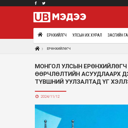
ЕРӨНХИЙЛӨГЧ
УЛСЫН ИХ ХУРАЛ
ЗАСГИЙН Г
ЕРӨНХИЙЛӨГЧ
МОНГОЛ УЛСЫН ЕРӨНХИЙЛӨГЧ 
ӨӨРЧЛӨЛТИЙН АСУУДЛААРХ Д
ТҮВШНИЙ УУЛЗАЛТАД ҮГ ХЭЛЛ
2024/11/12