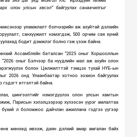
айгаа энэ цаг үед Монгол Улс “Ирээдүйн төлөөх
аарх олон улсын эвсэл” байгуулах санаачилгыг
дэмжсэнээр уламжлалт бэлчээрийн аж ахуйтай дэлхийн
 оруулалт, санхүүжилт нэмэгдэж, 500 орчим сая хүний
руулахад бодит дэмжлэг болно гэж үзэж байна.
Ерөнхий Ассамблейн баталсан “2025 оныг Хоршооллын
, “2026 оныг Бэлчээр ба нүүдлийн мал аж ахуйн олон
хэрэгжүүлэх болон Цөлжилттэй тэмцэх тухай НҮБ-ын
лыг 2026 онд Улаанбаатар хотноо зохион байгуулах
о гэдэгт итгэлтэй байна.
лах, шингээлтийг нэмэгдүүлэх олон улсын хамтын
мжиж, Парисын хэлэлцээрээр хүлээсэн үүрэг амлалтаа
, бүхий л боломжоо дайчлан ажиллана гэдгээ үүгээр
 өнө мөнхөд ивээж, даян дэлхий амар амгалан байх