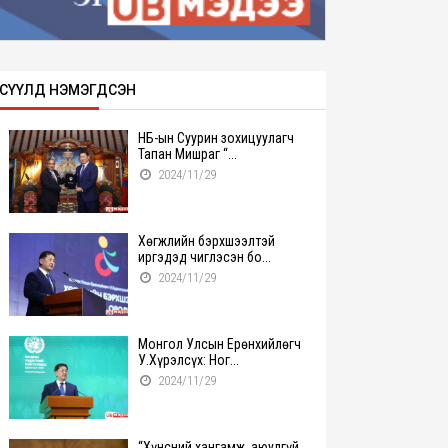
СҮҮЛД НЭМЭГДСЭН
НҮБ-ын Суурин зохицуулагч
Тапан Мишраг “...
2024/11/29
Хөгжлийн бэрхшээлтэй
иргэдэд чиглэсэн бо...
2024/11/29
Монгол Улсын Ерөнхийлөгч
У.Хүрэлсүх: Ног...
2024/11/29
“Хүнсний хангамж, аюулгүй