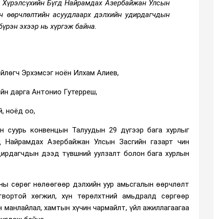
н Хүрэлсүхийн Бүгд Найрамдах Азербайжан Улсын
н өөрчлөлтийн асуудлаарх дэлхийн удирдагчдын
бүрэн эхээр нь хүргэж байна.
йлөгч Эрхэмсэг ноён Илхам Алиев,
ийн дарга Антонио Гутерреш,
, ноёд оо,
н суурь конвенцын Талуудын 29 дүгээр бага хурлыг
д Найрамдах Азербайжан Улсын Засгийн газарт чин
удирдагчдын дээд түвшний уулзалт болон бага хурлын
ааны сөрөг нөлөөгөөр дэлхийн уур амьсгалын өөрчлөлт
твортой хөгжил, хүн төрөлхтний амьдралд сөргөөр
н манлайлал, хамтын хүчин чармайлт, үйл ажиллагаагаа