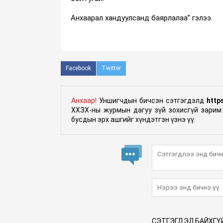
Анхаарал хандуулсанд баярлалаа” гэлээ.
Facebook
Twitter
Анхаар!
Уншигчдын бичсэн сэтгэгдэлд
http
ХХЗХ-ны журмын дагуу зүй зохисгүй зарим 
бусдын эрх ашгийг хүндэтгэн үзнэ үү.
СЭТГЭГДЭЛ БАЙХГҮ