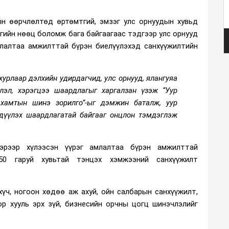
ын өөрчлөлтөд өртөмтгий, эмзэг улс орнуудын хувьд
гийн нөөц боломж бага байгаагаас тэдгээр улс орнууд
млалтаа амжилттай бүрэн биелүүлэхэд санхүүжилтийн
хурлаар дэлхийн удирдагчид, улс орнууд, ялангуяа
лэл, хэрэгцээ шаардлагыг харгалзан үзэж “Уур
хамтын шинэ зорилго”-ыг дэмжин баталж, уур
дүүлэх шаардлагатай байгааг онцлон тэмдэглэж
эрээр хүлээсэн үүрэг амлалтаа бүрэн амжилттай
50 гаруй хувьтай тэнцэх хэмжээний санхүүжилт
хүч, ногоон хөдөө аж ахуй, ойн салбарын санхүүжилт,
ор хууль эрх зүй, бизнесийн орчны цогц шинэчлэлийг