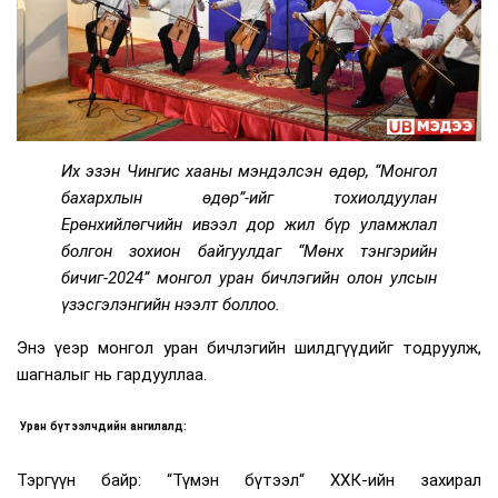
Их эзэн Чингис хааны мэндэлсэн өдөр, “Монгол
бахархлын өдөр”-ийг тохиолдуулан
Ерөнхийлөгчийн ивээл дор жил бүр уламжлал
болгон зохион байгуулдаг “Мөнх тэнгэрийн
бичиг-2024” монгол уран бичлэгийн олон улсын
үзэсгэлэнгийн нээлт боллоо.
Энэ үеэр монгол уран бичлэгийн шилдгүүдийг тодруулж,
шагналыг нь гардууллаа.
Уран бүтээлчдийн ангилалд:
Тэргүүн байр: “Түмэн бүтээл“ ХХК-ийн захирал