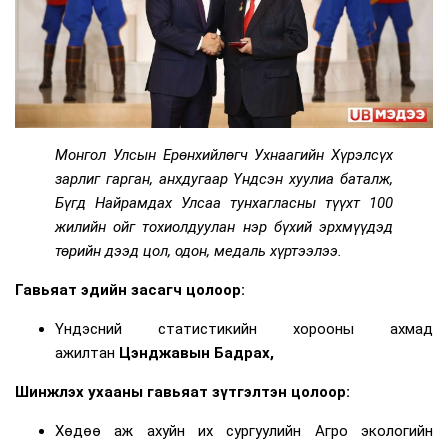
Монгол Улсын Ерөнхийлөгч Ухнаагийн Хүрэлсүх
зарлиг гарган, анхдугаар Үндсэн хуулиа баталж,
Бүгд Найрамдах Улсаа тунхагласны түүхт 100
жилийн ойг тохиолдуулан
нэр бүхий эрхмүүдэд
төрийн дээд цол, одон, медаль хүртээлээ.
Гавьяат эдийн засагч цолоор
:
Үндэсний статистикийн хорооны ахмад
ажилтан
Цэнджавын Бадрах,
Шинжлэх ухааны гавьяат зүтгэлтэн цолоор
:
Хөдөө аж ахуйн их сургуулийн Агро экологийн