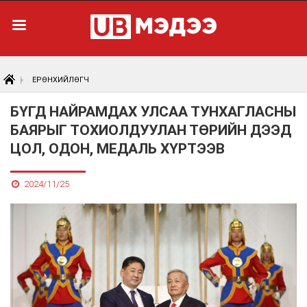
ЕРӨНХИЙЛӨГЧ
БҮГД НАЙРАМДАХ УЛСАА ТУНХАГЛАСНЫ
БАЯРЫГ ТОХИОЛДУУЛАН ТӨРИЙН ДЭЭД
ЦОЛ, ОДОН, МЕДАЛЬ ХҮРТЭЭВ
2024/11/25