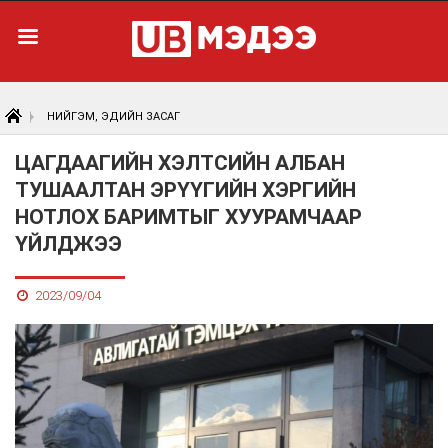
НИЙГЭМ, ЭДИЙН ЗАСАГ
ЦАГДААГИЙН ХЭЛТСИЙН АЛБАН
ТУШААЛТАН ЭРҮҮГИЙН ХЭРГИЙН
НОТЛОХ БАРИМТЫГ ХУУРАМЧААР
ҮЙЛДЖЭЭ
2023/09/04