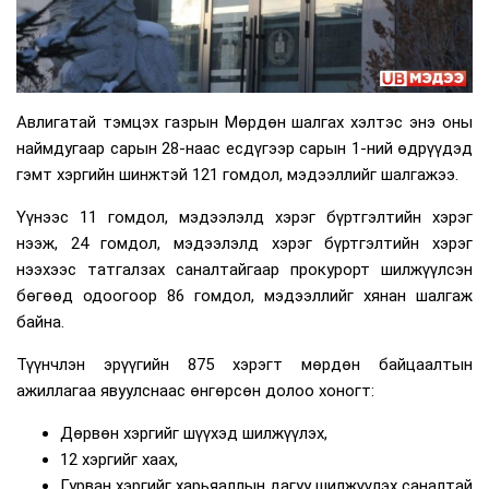
Авлигатай тэмцэх газрын Мөрдөн шалгах хэлтэс энэ оны
наймдугаар сарын 28-наас есдүгээр сарын 1-ний өдрүүдэд
гэмт хэргийн шинжтэй 121 гомдол, мэдээллийг шалгажээ.
Үүнээс 11 гомдол, мэдээлэлд хэрэг бүртгэлтийн хэрэг
нээж, 24 гомдол, мэдээлэлд хэрэг бүртгэлтийн хэрэг
нээхээс татгалзах саналтайгаар прокурорт шилжүүлсэн
бөгөөд одоогоор 86 гомдол, мэдээллийг хянан шалгаж
байна.
Түүнчлэн эрүүгийн 875 хэрэгт мөрдөн байцаалтын
ажиллагаа явуулснаас өнгөрсөн долоо хоногт:
Дөрвөн хэргийг шүүхэд шилжүүлэх,
12 хэргийг хаах,
Гурван хэргийг харьяаллын дагуу шилжүүлэх саналтай