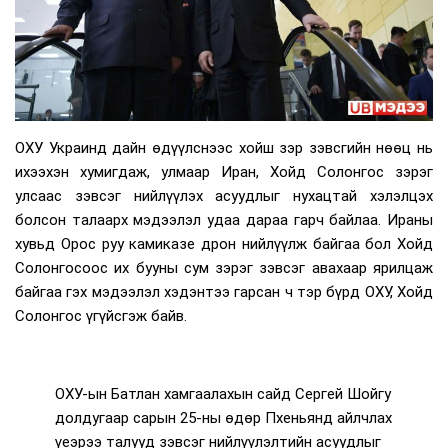
ОХУ Украинд дайн өдүүлснээс хойш зэр зэвсгийн нөөц нь
ихээхэн хумигдаж, улмаар Иран, Хойд Солонгос зэрэг
улсаас зэвсэг нийлүүлэх асуудлыг нухацтай хэлэлцэх
болсон талаарх мэдээлэл удаа дараа гарч байлаа. Ираны
хувьд Орос руу камиказе дрон нийлүүлж байгаа бол Хойд
Солонгосоос их бууны сум зэрэг зэвсэг авахаар ярилцаж
байгаа гэх мэдээлэл хэдэнтээ гарсан ч тэр бүрд ОХУ, Хойд
Солонгос үгүйсгэж байв.
ОХУ-ын Батлан хамгаалахын сайд Сергей Шойгу
долдугаар сарын 25-ны өдөр Пхеньянд айлчлах
үеэрээ талууд зэвсэг нийлүүлэлтийн асуудлыг