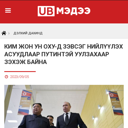
ДЭЛХИЙ ДАХИНД
КИМ ЖОН УН ОХУ-Д ЗЭВСЭГ НИЙЛҮҮЛЭХ
АСУУДЛААР ПУТИНТЭЙ УУЛЗАХААР
ЗЭХЭЖ БАЙНА
2023/09/05