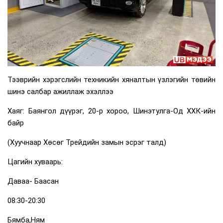
Тээврийн хэрэгслийн техникийн хяналтын үзлэгийн төвийн
шинэ салбар ажиллаж эхэллээ
Хаяг: Баянгол дүүрэг, 20-р хороо, Шинэтулга-Од ХХК-ийн
байр
(Хуучнаар Хөсөг Трейдийн замын эсрэг талд)
Цагийн хуваарь:
Даваа- Баасан
08:30-20:30
Бямба,Ням