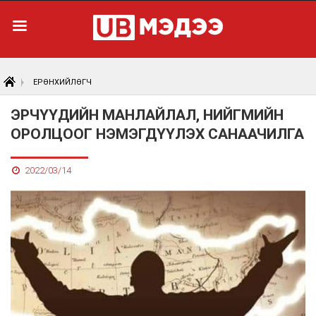
ЕРӨНХИЙЛӨГЧ
ЭРЧҮҮДИЙН МАНЛАЙЛАЛ, НИЙГМИЙН
ОРОЛЦООГ НЭМЭГДҮҮЛЭХ САНААЧИЛГА
2022/03/14