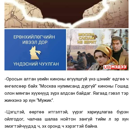
-Оросын алтан үеийн киноны өгүүлшгүй үнэ цэнийг өдгөө ч
өнгөлсөөр байх "Москва нулимсанд дургүй” киноны Гошад
олон мянган хүүхнүүд зүрх алдсан байдаг. Яагаад гэвэл тэр
жинхэнэ эр хүн “Мужик”.
-Цэгцтэй, өөртөө итгэлтэй, үүрэг хариуцлагаа бүрэн
ойлгодог, чалчаа шалаа нойтон зангүй тийм л эр хүн
эмэгтэйчүүдэд ч, эх оронд ч хэрэгтэй байна.