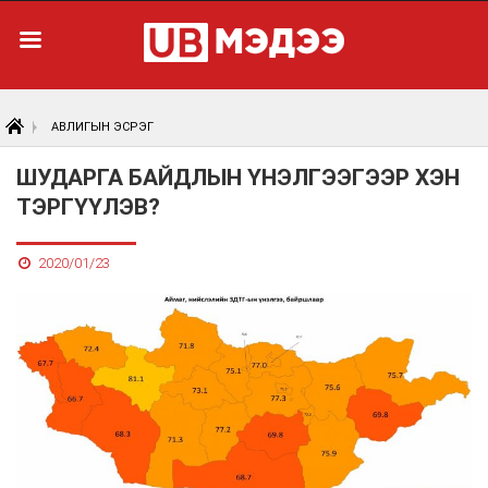
АВЛИГЫН ЭСРЭГ
ШУДАРГА БАЙДЛЫН ҮНЭЛГЭЭГЭЭР ХЭН
ТЭРГҮҮЛЭВ?
2020/01/23