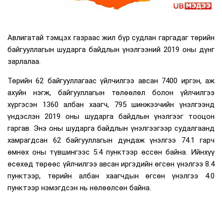
Авлигатай тэмцэх газраас жил бүр судлан гаргадаг төрийн
байгууллагын шударга байдлын үнэлгээний 2019 оны дүнг
зарлалаа.
Төрийн 62 байгууллагаас үйлчилгээ авсан 7400 иргэн, аж
ахуйн нэгж, байгууллагын төлөөлөл болон үйлчилгээ
хүргэсэн 1360 албан хаагч, 795 шинжээчийн үнэлгээнд
үндэслэн 2019 оны шударга байдлын үнэлгээг тооцон
гаргав. Энэ оны шударга байдлын үнэлгээгээр судалгаанд
хамрагдсан 62 байгууллагын дундаж үнэлгээ 74.1 гарч
өмнөх оны түвшингээс 5.4 пунктээр өссөн байна. Ийнхүү
өсөхөд төрөөс үйлчилгээ авсан иргэдийн өгсөн үнэлгээ 8.4
пунктээр, төрийн албан хаагчдын өгсөн үнэлгээ 4.0
пунктээр нэмэгдсэн нь нөлөөлсөн байна.