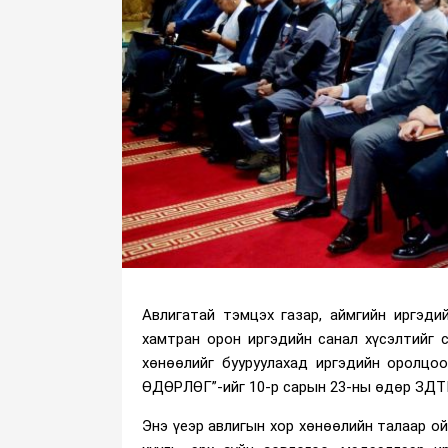
Авлигатай тэмцэх газар, аймгийн иргэди
хамтран орон иргэдийн санал хүсэлтийг с
хөнөөлийг бууруулахад иргэдийн оролцо
ӨДӨРЛӨГ”-ийг 10-р сарын 23-ны өдөр ЗДТГ
Энэ үеэр авлигын хор хөнөөлийн талаар ой