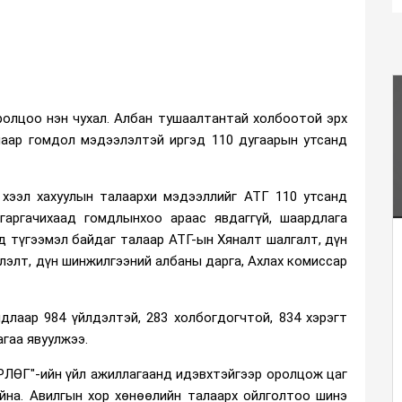
оролцоо нэн чухал. Албан тушаалтантай холбоотой эрх
алаар гомдол мэдээлэлтэй иргэд 110 дугаарын утсанд
а хээл хахуулын талаархи мэдээллийг АТГ 110 утсанд
гаргачихаад гомдлынхоо араас явдаггүй, шаардлага
уд түгээмэл байдаг талаар АТГ-ын Хяналт шалгалт, дүн
лэлт, дүн шинжилгээний албаны дарга, Ахлах комиссар
длаар 984 үйлдэлтэй, 283 холбогдогчтой, 834 хэрэгт
гаа явуулжээ.
ЛӨГ"-ийн үйл ажиллагаанд идэвхтэйгээр оролцож цаг
йна. Авилгын хор хөнөөлийн талаарх ойлголтоо шинэ