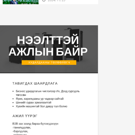
Бүгд Найрамдах Улсаа
тунхагласны баярыг ...
2024/11/25
Монгол Улсын Ерөнхийлөгч
У.Хүрэлсүх БНӨС...
2024/11/22
Монгол Улсын Ерөнхийлөгч
2025 оны Төсвий...
2024/11/20
“Уур амьсгалын
өөрчлөлтийн тухай НҮБ-ын ...
2024/11/13