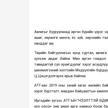
Авлигыг бууруулахад иргэн бүрийн үүрэг 
ашиг, хөрөнгө мөнгө, ёс зүй, зөрчлийн т
ханддаг аж.
Төрийн байгууллагын хүнд суртал, авлиг
хүлээж авдаг байна. Мөн иргэн гомдол 
тавидаггүй сул орхигдуулаг зэрэг асуудлу
шинжилгээний хэлтсийн Мэдүүлгийн бүрдүү
Ц.Цэцэгдэлгэрэх ярьж байлаа.
АТГ-аас 2019 оны эхний хагас жилийн бай
хэрэг бүртгэлт, мөрдөн байцаалтын ажилла
Иргэдийн зүгээс АТГ-ЫН "НЭЭЛТТЭЙ ӨДӨР
үеэ олсон зөв ажил арга хэмжээ болж ба