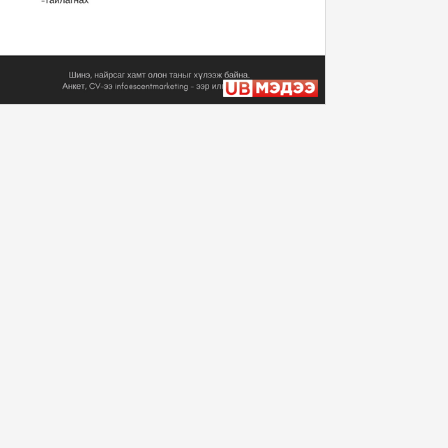
Монгол Улсын Ерөнхийлөгч
У.Хүрэлсүх Уур ...
2024/11/12
Монгол Улсын Ерөнхийлөгч
У.Хүрэлсүх Уур ...
2024/11/12
Монгол Улсын Ерөнхийлөгч
У.Хүрэлсүх Бүгд...
2024/11/11
Монгол Улсын Ерөнхийлөгч
У.Хүрэлсүх Уур ...
2024/11/10
“Алтан хар Торц” баатарлаг