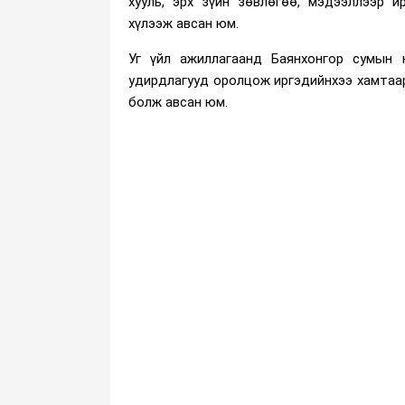
хууль, эрх зүйн зөвлөгөө, мэдээллээр и
хүлээж авсан юм.
Уг үйл ажиллагаанд Баянхонгор сумын 
удирдлагууд оролцож иргэдийнхээ хамтаа
болж авсан юм.