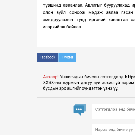
түвшинд аваачлаа. Авлигыг бууруулахад 
олон зүйл сонсож мэдэж авлаа гэсэн 
амьдруулахын тулд иргэний хяналтаа с
илэрхийлж байлаа.
Facebook
Twitter
Анхаар!
Уншигчдын бичсэн сэтгэгдэлд
http
ХХЗХ-ны журмын дагуу зүй зохисгүй зарим 
бусдын эрх ашгийг хүндэтгэн үзнэ үү.