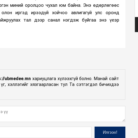
иргэн миний оролцоо чухал юм байна. Энэ өдөрлөгөөс
олон иргэд ирээдүй хойчоо авлигагүй улс оронд
айжруулах тал дээр санал нэгдэж буйгаа энэ үеэр
s://ubmedee.mn
хариуцлага хүлээхгүй болно. Манай сайт
үг, хэллэгийг хязгаарласан тул Та сэтгэгдэл бичихдээ