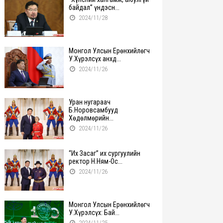
байдал” үндэсн...
2024/11/28
Монгол Улсын Ерөнхийлөгч
У.Хүрэлсүх анхд...
2024/11/26
Уран нугараач
Б.Норовсамбууд
Хөдөлмөрийн...
2024/11/26
“Их Засаг” их сургуулийн
ректор Н.Ням-Ос...
2024/11/26
Монгол Улсын Ерөнхийлөгч
У.Хүрэлсүх: Бай...
2024/11/25