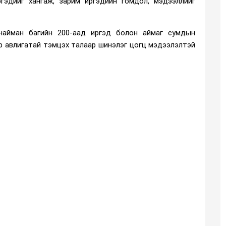
ргэдийг хангаж, зарим иргэдийн гомдол, мэдээллийг
найман багийн 200-аад иргэд болон аймаг сумдын
р авлигатай тэмцэх талаар шинэлэг цогц мэдээлэлтэй