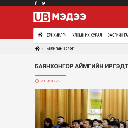
ЕРӨНХИЙЛӨГЧ
УЛСЫН ИХ ХУРАЛ
ЗАСГИЙН Г
АВЛИГЫН ЭСРЭГ
БАЯНХОНГОР АЙМГИЙН ИРГЭДТ
2019/10/25