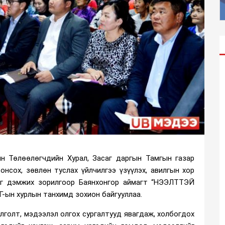
йн Төлөөлөгчдийн Хурал, Засаг даргын Тамгын газар
онсох, зөвлөн туслах үйлчилгээ үзүүлэх, авилгын хор
ог дэмжих зорилгоор Баянхонгор аймагт “НЭЭЛТТЭЙ
-ын хурлын танхимд зохион байгууллаа.
лголт, мэдээлэл олгох сургалтууд явагдаж, холбогдох