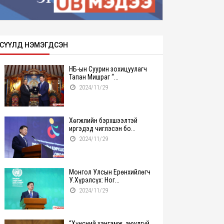
СҮҮЛД НЭМЭГДСЭН
НҮБ-ын Суурин зохицуулагч
Тапан Мишраг “...
2024/11/29
Хөгжлийн бэрхшээлтэй
иргэдэд чиглэсэн бо...
2024/11/29
Монгол Улсын Ерөнхийлөгч
У.Хүрэлсүх: Ног...
2024/11/29
“Хүнсний хангамж, аюулгүй