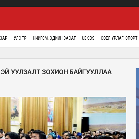
АЗАР
УЛС ТӨР
НИЙГЭМ, ЭДИЙН ЗАСАГ
UBKIDS
СОЁЛ УРЛАГ, СПОРТ
ЭЙ УУЛЗАЛТ ЗОХИОН БАЙГУУЛЛАА