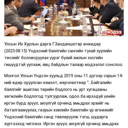
Улсын Их Хурлын дарга Г.Занданшатар өнөөдөр
(2023.08.15) Үндэсний баялгийн сангийн тухай хуулийн
төслийг боловсруулах үүрэг бүхий ажлын хэсгийн
гишүүдтэй уулзаж, явц байдлын талаар мэдээлэл сонслоо.
Монгол Улсын Үндсэн хуульд 2019 оны 11 дүгээр сарын 14-
ний өдөр оруулсан нэмэлт, өөрчлөлтөөр “…Байгалийн
баялгийг ашиглах төрийн бодлого нь урт хугацааны
хөгжлийн бодлогод тулгуурлаж, одоо ба ирээдүй үеийн
иргэн бүрд эрүүл, аюулгүй орчинд амьдрах эрхийг нь
баталгаажуулах, газрын хэвлийн баялгийн үр өгөөжийг
Үндэсний баялгийн санд төвлөрүүлж тэгш, шударга
хүртээхэд чиглэнэ. Иргэн эрүүл, аюулгүй орчинд амьдрах