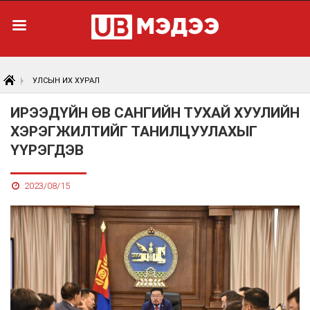
УЛСЫН ИХ ХУРАЛ
ИРЭЭДҮЙН ӨВ САНГИЙН ТУХАЙ ХУУЛИЙН
ХЭРЭГЖИЛТИЙГ ТАНИЛЦУУЛАХЫГ
ҮҮРЭГДЭВ
2023/08/15