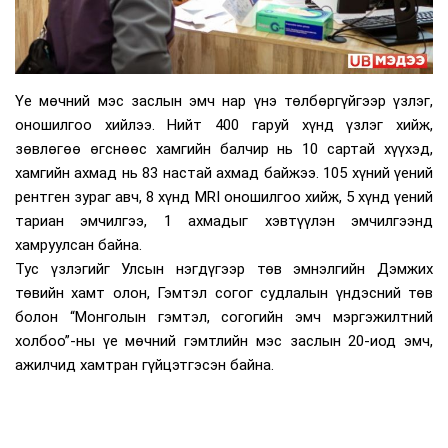
Үе мөчний мэс заслын эмч нар үнэ төлбөргүйгээр үзлэг,
оношилгоо хийлээ. Нийт 400 гаруй хүнд үзлэг хийж,
зөвлөгөө өгснөөс хамгийн балчир нь 10 сартай хүүхэд,
хамгийн ахмад нь 83 настай ахмад байжээ. 105 хүний үений
рентген зураг авч, 8 хүнд MRI оношилгоо хийж, 5 хүнд үений
тариан эмчилгээ, 1 ахмадыг хэвтүүлэн эмчилгээнд
хамруулсан байна.
Тус үзлэгийг Улсын нэгдүгээр төв эмнэлгийн Дэмжих
төвийн хамт олон, Гэмтэл согог судлалын үндэсний төв
болон “Монголын гэмтэл, согогийн эмч мэргэжилтний
холбоо”-ны үе мөчний гэмтлийн мэс заслын 20-иод эмч,
ажилчид хамтран гүйцэтгэсэн байна.