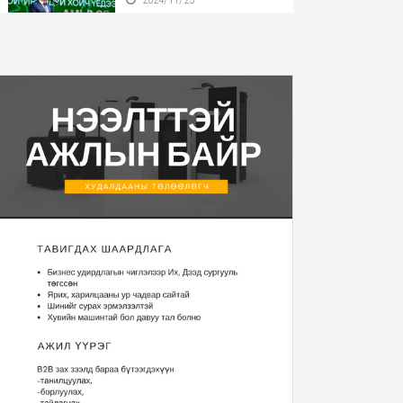
Бүгд Найрамдах Улсаа
тунхагласны баярыг ...
2024/11/25
Монгол Улсын Ерөнхийлөгч
У.Хүрэлсүх БНӨС...
2024/11/22
Монгол Улсын Ерөнхийлөгч
2025 оны Төсвий...
2024/11/20
“Уур амьсгалын
өөрчлөлтийн тухай НҮБ-ын ...
2024/11/13