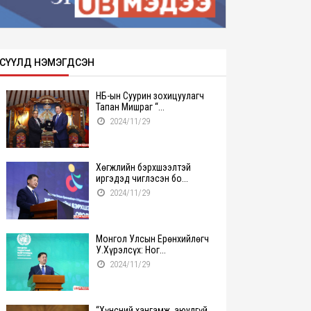
СҮҮЛД НЭМЭГДСЭН
НҮБ-ын Суурин зохицуулагч
Тапан Мишраг “...
2024/11/29
Хөгжлийн бэрхшээлтэй
иргэдэд чиглэсэн бо...
2024/11/29
Монгол Улсын Ерөнхийлөгч
У.Хүрэлсүх: Ног...
2024/11/29
“Хүнсний хангамж, аюулгүй