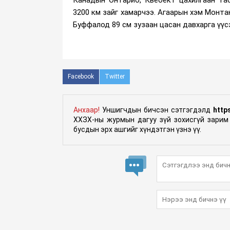
Канадын Онтарио, Квебект цахилгаан тас
3200 км зайг хамарчээ. Агаарын хэм Монта
Буффалод 89 см зузаан цасан давхарга үүс
Facebook
Twitter
Анхаар!
Уншигчдын бичсэн сэтгэгдэлд
http
ХХЗХ-ны журмын дагуу зүй зохисгүй зарим 
бусдын эрх ашгийг хүндэтгэн үзнэ үү.