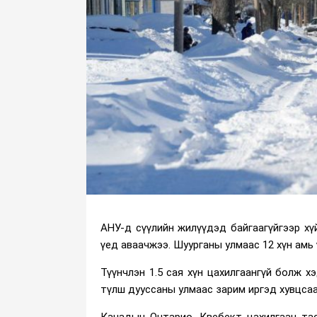
АНУ-д сүүлийн жилүүдэд байгаагүйгээр хү
үед аваачжээ. Шуурганы улмаас 12 хүн амь
Түүнчлэн 1.5 сая хүн цахилгаангүй болж 
түлш дууссаны улмаас зарим иргэд хувцсаа