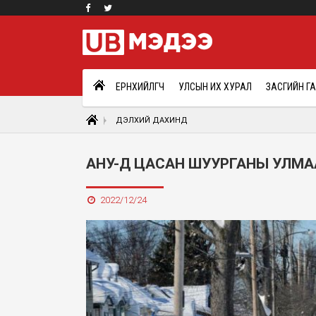
ЕРӨНХИЙЛӨГЧ
УЛСЫН ИХ ХУРАЛ
ЗАСГИЙН Г
ДЭЛХИЙ ДАХИНД
АНУ-Д ЦАСАН ШУУРГАНЫ УЛМАА
2022/12/24