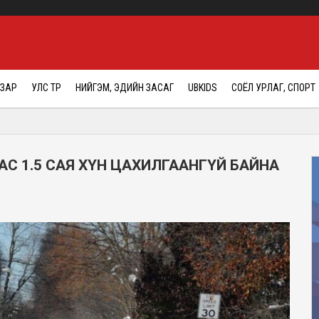
АЗАР
УЛС ТӨР
НИЙГЭМ, ЭДИЙН ЗАСАГ
UBKIDS
СОЁЛ УРЛАГ, СПОРТ
С 1.5 САЯ ХҮН ЦАХИЛГААНГҮЙ БАЙНА