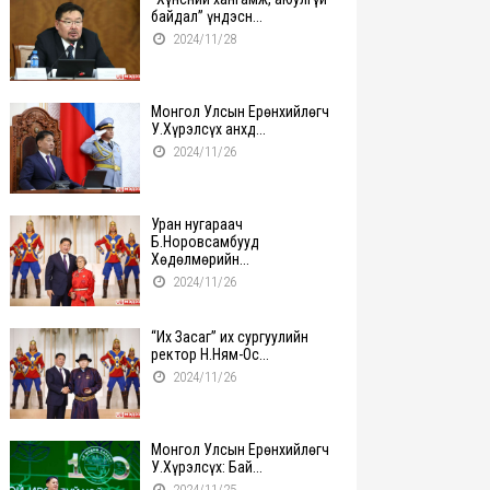
байдал” үндэсн...
2024/11/28
Монгол Улсын Ерөнхийлөгч
У.Хүрэлсүх анхд...
2024/11/26
Уран нугараач
Б.Норовсамбууд
Хөдөлмөрийн...
2024/11/26
“Их Засаг” их сургуулийн
ректор Н.Ням-Ос...
2024/11/26
Монгол Улсын Ерөнхийлөгч
У.Хүрэлсүх: Бай...
2024/11/25