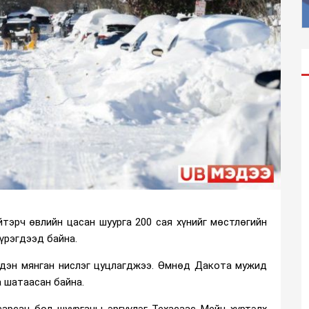
йтэрч өвлийн цасан шуурга 200 сая хүнийг мөстлөгийн
 үрэгдээд байна.
хэдэн мянган нислэг цуцлагджээ. Өмнөд Дакота мужид
 шатаасан байна.