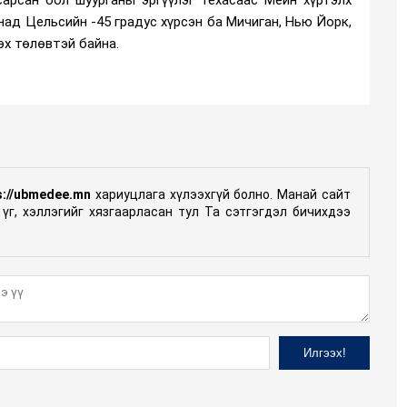
арсан бол шуурганы эргүүлэг Техасаас Мейн хүртэлх
над Цельсийн -45 градус хүрсэн ба Мичиган, Нью Йорк,
эх төлөвтэй байна.
s://ubmedee.mn
хариуцлага хүлээхгүй болно. Манай сайт
үг, хэллэгийг хязгаарласан тул Та сэтгэгдэл бичихдээ