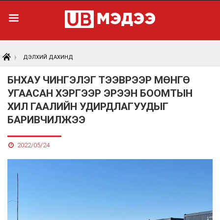
ДЭЛХИЙ ДАХИНД
БНХАУ ЧИНГЭЛЭГ ТЭЭВРЭЭР МӨНГӨ
УГААСАН ХЭРГЭЭР ЭРЭЭН БООМТЫН
ХИЛ ГААЛИЙН УДИРДЛАГУУДЫГ
БАРИВЧИЛЖЭЭ
2022/05/24