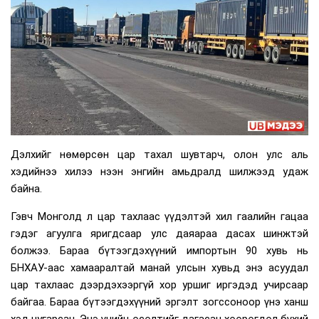
Дэлхийг нөмөрсөн цар тахал шувтарч, олон улс аль
хэдийнээ хилээ нээн энгийн амьдралд шилжээд удаж
байна.
Гэвч Монголд л цар тахлаас үүдэлтэй хил гаалийн гацаа
гэдэг агуулга яригдсаар улс даяараа дасах шинжтэй
болжээ. Бараа бүтээгдэхүүний импортын 90 хувь нь
БНХАУ-аас хамааралтай манай улсын хувьд энэ асуудал
цар тахлаас дээрдэхээргүй хор уршиг иргэдэд учирсаар
байгаа. Бараа бүтээгдэхүүний эргэлт зогссоноор үнэ ханш
хэд нугарсан. Энэ үнийн өсөлтийг дагасан хөөрөгдөл бүхий