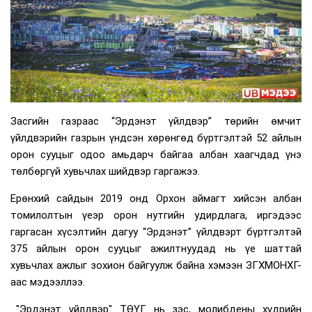
Засгийн газраас “Эрдэнэт үйлдвэр” төрийн өмчит
үйлдвэрийн газрын үндсэн хөрөнгөд бүртгэлтэй 52 айлын
орон сууцыг одоо амьдарч байгаа албан хаагчдад үнэ
төлбөргүй хувьчлах шийдвэр гаргажээ.
Ерөнхий сайдын 2019 онд Орхон аймагт хийсэн албан
томилолтын үеэр орон нутгийн удирдлага, иргэдээс
гаргасан хүсэлтийн дагуу “Эрдэнэт” үйлдвэрт бүртгэлтэй
375 айлын орон сууцыг ажилтнуудад нь үе шаттай
хувьчлах ажлыг зохион байгуулж байна хэмээн ЗГХМОНХГ-
аас мэдээллээ.
"Эрдэнэт үйлдвэр" ТӨҮГ нь зэс, молибдены хүдрийн