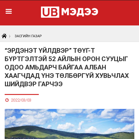
ЗАСГИЙН ГАЗАР
“ЭРДЭНЭТ ҮЙЛДВЭР” ТӨҮГ-Т
БҮРТГЭЛТЭЙ 52 АЙЛЫН ОРОН СУУЦЫГ
ОДОО АМЬДАРЧ БАЙГАА АЛБАН
ХААГЧДАД ҮНЭ ТӨЛБӨРГҮЙ ХУВЬЧЛАХ
ШИЙДВЭР ГАРЧЭЭ
2022/03/03