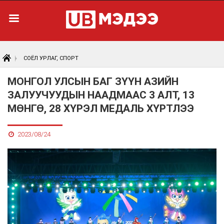
СОЁЛ УРЛАГ, СПОРТ
МОНГОЛ УЛСЫН БАГ ЗҮҮН АЗИЙН
ЗАЛУУЧУУДЫН НААДМААС 3 АЛТ, 13
МӨНГӨ, 28 ХҮРЭЛ МЕДАЛЬ ХҮРТЛЭЭ
2023/08/24