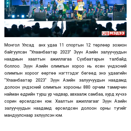
Монгол Улсад анх удаа 11 спортын 12 төрлөөр зохион
байгуулсан “Улаанбаатар 2023” Зүүн Азийн залуучуудын
наадмын хаалтын ажиллагаа Сүхбаатарын талбайд
боллоо. Зүүн Азийн олимпын хороо нь есөн үндэсний
олимпын хороог өөртөө нэгтгэдэг бөгөөд энэ удаагийн
"Улаанбаатар 2023" Зүүн Азийн залуучуудын наадамд
долоон үндэсний олимпын хорооны 880 орчим тамирчин
найман өдрийн турш ур чадвар, авхаалж самбаа, хурд хүчээ
сорин өрсөлдсөн юм. Хаалтын ажиллагааг Зүүн Азийн
залуучуудын наадамд өрсөлдсөн долоон орны тугийг
мандуулснаар эхлүүлсэн юм.