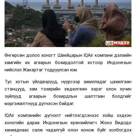
Өнгөрсөн долоо хоногт Швейцарын IQAir компани дэлхийн
хамгийн их агаарын бохирдолтой хотоор Индонезын
нийслэл Жакартаг тодруулсан юм.
Тус хотын үйлдвэрүүд, нүүрсээр ажилладаг цахилгаан
станцууд, зам тээврийн хөдөлгөөн зэрэг олон хүчин
зүйлүүд агаарын бохирдлын шалтгаан болдгийг
мэргэжилтнүүд дүгнэсэн байдаг.
IQAir компанийн дүгнэлт нийтлэгдсэнээс хойш хэдхэн
хоногийн дараа Индонезын ерөнхийлөгч Жоко Видодо
ханиаднаас салж чадалгүй олон хонож буйг холбогдох