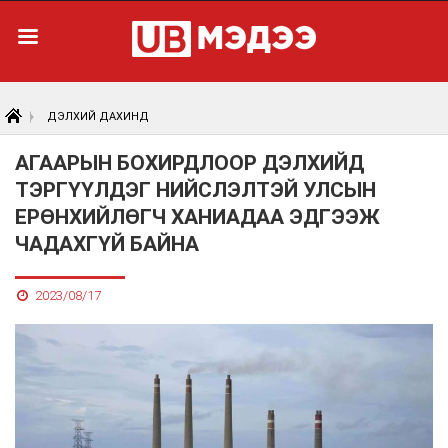
ДЭЛХИЙ ДАХИНД
АГААРЫН БОХИРДЛООР ДЭЛХИЙД
ТЭРГҮҮЛДЭГ НИЙСЛЭЛТЭЙ УЛСЫН
ЕРӨНХИЙЛӨГЧ ХАНИАДАА ЭДГЭЭЖ
ЧАДАХГҮЙ БАЙНА
2023/08/17