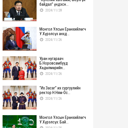
байдал” үндэсн...
2024/11/28
Монгол Улсын Ерөнхийлөгч
У.Хүрэлсүх анхд...
2024/11/26
Уран нугараач
Б.Норовсамбууд
Хөдөлмөрийн...
2024/11/26
“Их Засаг” их сургуулийн
ректор Н.Ням-Ос...
2024/11/26
Монгол Улсын Ерөнхийлөгч
У.Хүрэлсүх: Бай...
2024/11/25