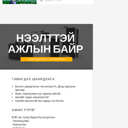
Бүгд Найрамдах Улсаа
тунхагласны баярыг ...
2024/11/25
Монгол Улсын Ерөнхийлөгч
У.Хүрэлсүх БНӨС...
2024/11/22
Монгол Улсын Ерөнхийлөгч
2025 оны Төсвий...
2024/11/20
“Уур амьсгалын
өөрчлөлтийн тухай НҮБ-ын ...
2024/11/13