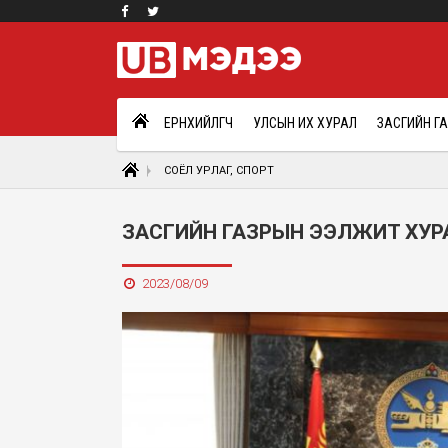
ЕРӨНХИЙЛӨГЧ
УЛСЫН ИХ ХУРАЛ
ЗАСГИЙН Г
СОЁЛ УРЛАГ, СПОРТ
ЗАСГИЙН ГАЗРЫН ЭЭЛЖИТ ХУ
2023/08/09