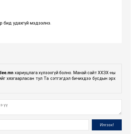
р бид удахгүй мэдээлнэ.
dee.mn
хариуцлага хүлээхгүй болно. Манай сайт ХХЗХ-ны
гийг хязгаарласан тул Та сэтгэгдэл бичихдээ бусдын эрх