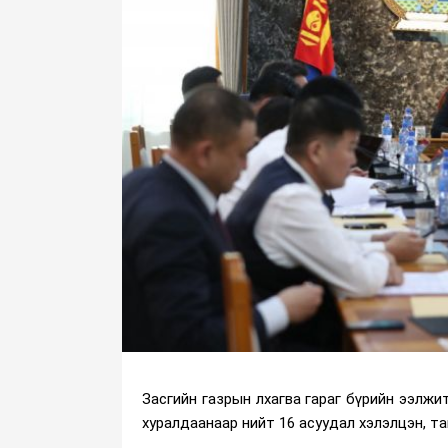
Засгийн газрын лхагва гараг бүрийн ээлжи
хуралдаанаар нийт 16 асуудал хэлэлцэн, т