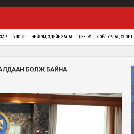
АЗАР
УЛС ТӨР
НИЙГЭМ, ЭДИЙН ЗАСАГ
UBKIDS
СОЁЛ УРЛАГ, СПОРТ
РАЛДААН БОЛЖ БАЙНА