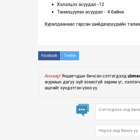
Хэлэлцэх асуудал -12
Танилцуулах асуудал - 4 байна.
Хуралдаанаас гарсан шийдвэрүүдийн талаа
Facebook
Twitter
Анхаар!
Уншигчдын бичсэн сэтгэгдэлд
ubme
журмын дагуу зүй зохисгүй зарим үг, хэллэ
ашгийг хүндэтгэн үзнэ үү.