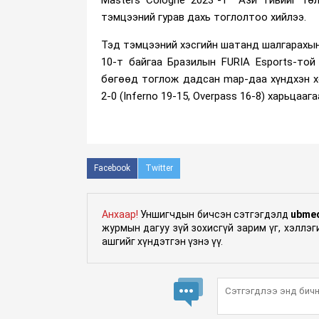
тэмцээний гурав дахь тоглолтоо хийлээ.
Тэд тэмцээний хэсгийн шатанд шалгарахын
10-т байгаа Бразилын FURIA Esports-той
бөгөөд тоглож дадсан map-даа хүндхэн х
2-0 (Inferno 19-15, Overpass 16-8) харьцааг
Facebook
Twitter
Анхаар!
Уншигчдын бичсэн сэтгэгдэлд
ubme
журмын дагуу зүй зохисгүй зарим үг, хэллэ
ашгийг хүндэтгэн үзнэ үү.