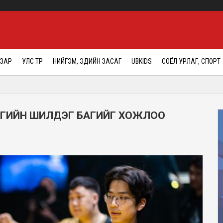
АЗАР
УЛС ТӨР
НИЙГЭМ, ЭДИЙН ЗАСАГ
UBKIDS
СОЁЛ УРЛАГ, СПОРТ
МГИЙН ШИЛДЭГ БАГИЙГ ХОЖЛОО