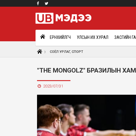
ЕРӨНХИЙЛӨГЧ
УЛСЫН ИХ ХУРАЛ
ЗАСГИЙН Г
СОЁЛ УРЛАГ, СПОРТ
"THE MONGOLZ" БРАЗИЛЫН ХА
2023/07/31