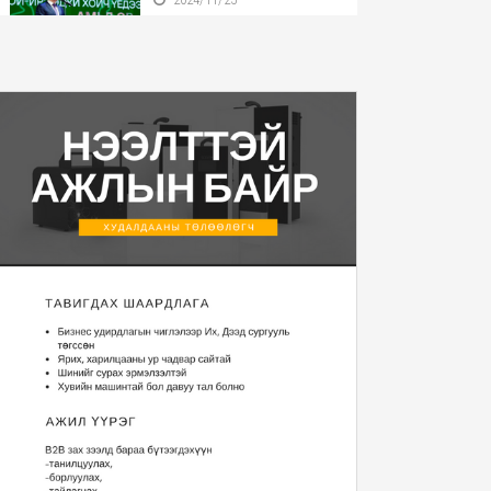
Бүгд Найрамдах Улсаа
тунхагласны баярыг ...
2024/11/25
Монгол Улсын Ерөнхийлөгч
У.Хүрэлсүх БНӨС...
2024/11/22
Монгол Улсын Ерөнхийлөгч
2025 оны Төсвий...
2024/11/20
“Уур амьсгалын
өөрчлөлтийн тухай НҮБ-ын ...
2024/11/13