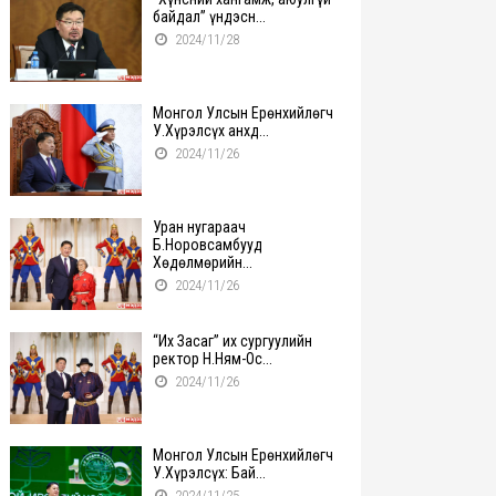
байдал” үндэсн...
2024/11/28
Монгол Улсын Ерөнхийлөгч
У.Хүрэлсүх анхд...
2024/11/26
Уран нугараач
Б.Норовсамбууд
Хөдөлмөрийн...
2024/11/26
“Их Засаг” их сургуулийн
ректор Н.Ням-Ос...
2024/11/26
Монгол Улсын Ерөнхийлөгч
У.Хүрэлсүх: Бай...
2024/11/25