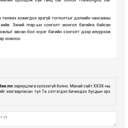
 төлөөх хожигдох эрхгүй тоглолтыг дэлхийн чансааны
 хийв. Эхний map-ын сонголт монгол багийнх байсан
ожлыг авсан бол эсрэг багийн сонголт дээр илүүрхэж
аар хожлоо.
dee.mn
хариуцлага хүлээхгүй болно. Манай сайт ХХЗХ-ны
гийг хязгаарласан тул Та сэтгэгдэл бичихдээ бусдын эрх