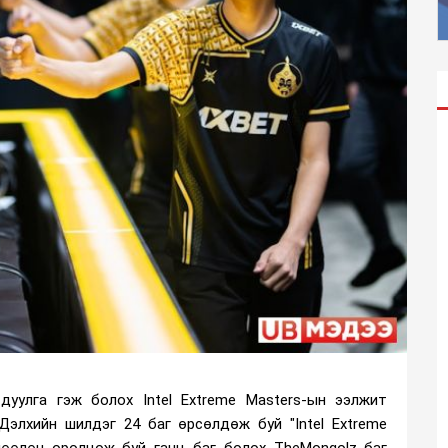
дуулга гэж болох Intel Extreme Masters-ын ээлжит
Дэлхийн шилдэг 24 баг өрсөлдөж буй "Intel Extreme
лөөлөн оролцож буй ганц баг болох TheMongolz баг