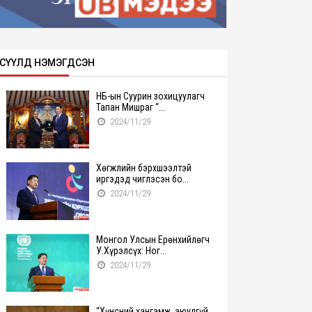
СҮҮЛД НЭМЭГДСЭН
НҮБ-ын Суурин зохицуулагч
Тапан Мишраг “...
2024/11/29
Хөгжлийн бэрхшээлтэй
иргэдэд чиглэсэн бо...
2024/11/29
Монгол Улсын Ерөнхийлөгч
У.Хүрэлсүх: Ног...
2024/11/29
“Хүнсний хангамж, аюулгүй