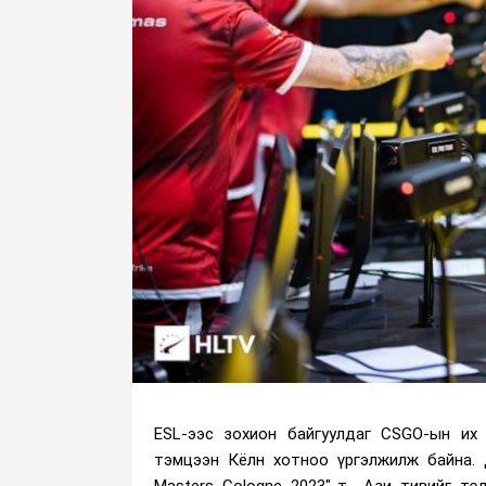
ESL-ээс зохион байгуулдаг CSGO-ын их 
тэмцээн Кёлн хотноо үргэлжилж байна. 
Masters Cologne 2023"-т Ази тивийг тө