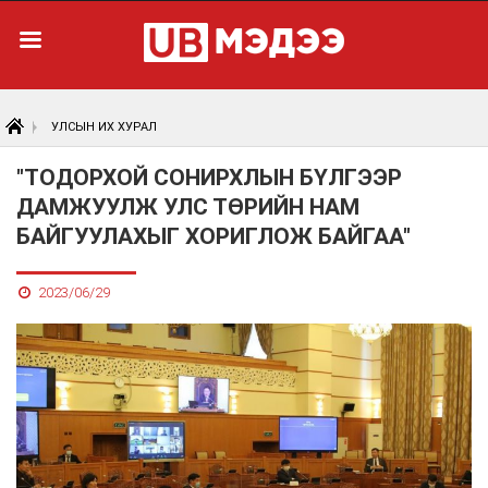
УЛСЫН ИХ ХУРАЛ
"ТОДОРХОЙ СОНИРХЛЫН БҮЛГЭЭР
ДАМЖУУЛЖ УЛС ТӨРИЙН НАМ
БАЙГУУЛАХЫГ ХОРИГЛОЖ БАЙГАА"
2023/06/29