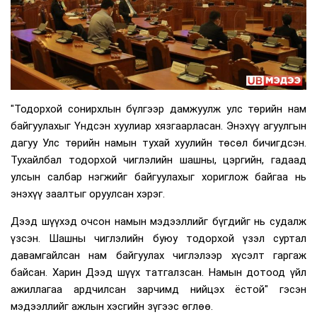
"Тодорхой сонирхлын бүлгээр дамжуулж улс төрийн нам
байгуулахыг Үндсэн хуулиар хязгаарласан. Энэхүү агуулгын
дагуу Улс төрийн намын тухай хуулийн төсөл бичигдсэн.
Тухайлбал тодорхой чиглэлийн шашны, цэргийн, гадаад
улсын салбар нэгжийг байгуулахыг хориглож байгаа нь
энэхүү заалтыг оруулсан хэрэг.
Дээд шүүхэд очсон намын мэдээллийг бүгдийг нь судалж
үзсэн. Шашны чиглэлийн буюу тодорхой үзэл суртал
давамгайлсан нам байгуулах чиглэлээр хүсэлт гаргаж
байсан. Харин Дээд шүүх татгалзсан. Намын дотоод үйл
ажиллагаа ардчилсан зарчимд нийцэх ёстой" гэсэн
мэдээллийг ажлын хэсгийн зүгээс өглөө.