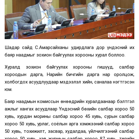
Шадар сайд С.Амарсайханы удирдлага дор үндэсний их
баяр наадмыг зохион байгуулах хорооны хурал боллоо.
Хуралд зохион байгуулах хорооны гишүүд, салбар
хороодын дарга, Нарийн бичгийн дарга нар оролцож,
холбогдох асуудлуудаар мэдээлэл хийн, саналаа нэгтгэсэн
юм.
Баяр наадмын комиссын өнөөдрийн хуралдаанаар бэлтгэл
ажлыг хангах асуудлаар Үндэсний бөхийн салбар хороо 50
хувь, хурдан морины салбар хороо 45 хувь, сурын салбар
хороо 50 хувь, урлаг, соёлын арга хэмжээний салбар хороо
50 хувь, тохижилт, засвар, худалдаа, үйлчилгээний салбар
хороо 50 хувь, хэв журмын салбар хороо 87 хувь, төрийн