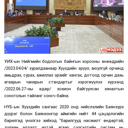
УИХ-ын Нийгмийн бодлогын байнгын хорооны өнөөдрийн
/2023.04.04/ хуралдаанаар Хүүхдийн эрүүл, аюулгүй орчинд
амьдрах, сурах, ажиллах эрхийг хангах, дотоод орчин дахь
агаарын чанарын стандартыг хэрэгжүүлэх хүрээнд
/2022.06.27-ны өдөр/ зохион байгуулсан хяналтын
сонсголын тайланг сонсч байна.
НҮБ-ын Хүүхдийн сангаас 2020 онд нийслэлийн Баянзүрх
дүүрэг болон Баянхонгор аймгийн нийт 44 цэцэрлэгийн
барилгад үнэлгээ хийхэд “барилгууд насжилт өндөртэй,
дулаан алдалт ихтэй, агаар сэлгэлтийн систем нь