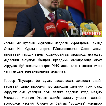
Улсын Их Хурлын чуулганы нэгдсэн хуралдааны эхэнд
Улсын Их Хурлын дарга Г.Занданшатар Олон улсын
авилгатай тэмцэх өдөр тохиож байгааг онцлоод, энэ өдөр
үндэсний аюулгүй байдал, иргэдийн амжиргаанд аюул
учруулж буй авлигын эсрэг УИХ дахь олонх цөөнх хүчээ
нэгтгэн хамтран ажиллахыг уриаллаа.
Тэрээр “Шударга ёс, хууль засагласан, хөгжсөн эдийн
засагтай шинэ ирээдүйг цогцлооход хамгийн том саад
учруулж буй үзэгдэл бол авлига гэдгийг бүгд мэднэ.
Өнөөдөр Монгол Улсын эдийн засаг, улсын төсвийн
томоохон хэсгийг бүрдүүлж байгаа “Эрдэнэт” үйлдвэр,