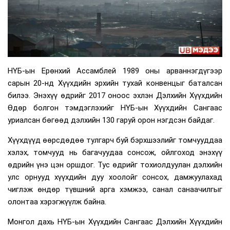
НҮБ-ын Ерөнхий Ассамблей 1989 оны арваннэгдүгээр
сарын 20-нд Хүүхдийн эрхийн тухай конвенцыг баталсан
билээ. Энэхүү өдрийг 2017 оноос эхлэн Дэлхийн Хүүхдийн
Өдөр болгон тэмдэглэхийг НҮБ-ын Хүүхдийн Сангаас
уриалсан бөгөөд дэлхийн 130 гаруй орон нэгдсэн байдаг.
Хүүхдүүд өөрсдөдөө тулгарч буй бэрхшээлийг томчууддаа
хэлэх, томчууд нь багачуудаа сонсож, ойлгоход энэхүү
өдрийн үнэ цэн оршдог. Тус өдрийг тохиолдуулан дэлхийн
улс орнууд хүүхдийн дуу хоолойг сонсох, дамжуулахад
чиглэж өндөр түвшний арга хэмжээ, санал санаачилгыг
олонтаа хэрэгжүүлж байна.
Монгол дахь НҮБ-ын Хүүхдийн Сангаас Дэлхийн Хүүхдийн