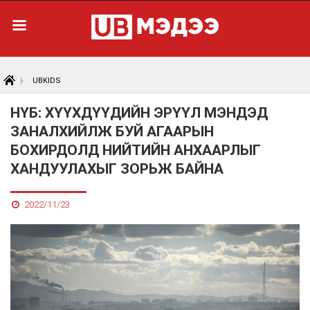
UBKIDS
НҮБ: ХҮҮХДҮҮДИЙН ЭРҮҮЛ МЭНДЭД
ЗАНАЛХИЙЛЖ БУЙ АГААРЫН
БОХИРДОЛД НИЙТИЙН АНХААРЛЫГ
ХАНДУУЛАХЫГ ЗОРЬЖ БАЙНА
2022/11/23