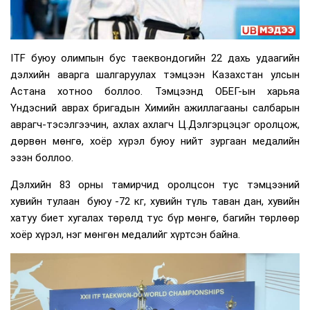
ITF буюу олимпын бус таеквондогийн 22 дахь удаагийн
дэлхийн аварга шалгаруулах тэмцээн Казахстан улсын
Астана хотноо боллоо. Тэмцээнд ОБЕГ-ын харьяа
Үндэсний аврах бригадын Химийн ажиллагааны салбарын
аврагч-тэсэлгээчин, ахлах ахлагч Ц.Дэлгэрцэцэг оролцож,
дөрвөн мөнгө, хоёр хүрэл буюу нийт зургаан медалийн
эзэн боллоо.
Дэлхийн 83 орны тамирчид оролцсон тус тэмцээний
хувийн тулаан буюу -72 кг, хувийн түль таван дан, хувийн
хатуу биет хугалах төрөлд тус бүр мөнгө, багийн төрлөөр
хоёр хүрэл, нэг мөнгөн медалийг хүртсэн байна.