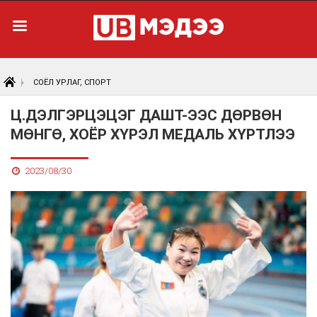
СОЁЛ УРЛАГ, СПОРТ
Ц.ДЭЛГЭРЦЭЦЭГ ДАШТ-ЭЭС ДӨРВӨН
МӨНГӨ, ХОЁР ХҮРЭЛ МЕДАЛЬ ХҮРТЛЭЭ
2023/08/30