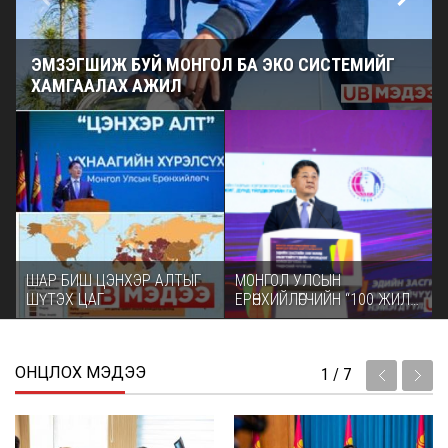
ЭМЗЭГШИЖ БУЙ МОНГОЛ БА ЭКО СИСТЕМИЙГ
ХАМГААЛАХ АЖИЛ
ШАР БИШ ЦЭНХЭР АЛТЫГ
МОНГОЛ УЛСЫН
ШҮТЭХ ЦАГ
ЕРӨНХИЙЛӨГЧИЙН “100 ЖИЛ
– 10 ЗОРИЛТ” ХӨГЖЛИЙН
САНААЧИЛГА
ОНЦЛОХ МЭДЭЭ
1
/
7