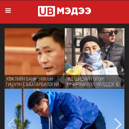
ХӨГЖЛИЙН БАНК: УИХ-ЫН
"ИД ШИДИЙН ОРОН"
У
ГИШҮҮН Ё.БААТАРБИЛЭГИЙГ
ХҮЧИРХИЙЛЭЛ ҮЙЛДДЭГ ЮМ
З
ГЭМ БУРУУТАЙД ТООЦОВ
БИШ БИЗ?
Г
Б